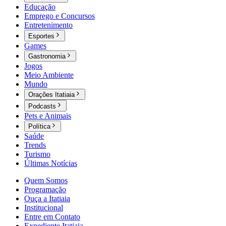
Educação
Emprego e Concursos
Entretenimento
Esportes
Games
Gastronomia
Jogos
Meio Ambiente
Mundo
Orações Itatiaia
Podcasts
Pets e Animais
Política
Saúde
Trends
Turismo
Últimas Notícias
Quem Somos
Programação
Ouça a Itatiaia
Institucional
Entre em Contato
Expediente Itatiaia