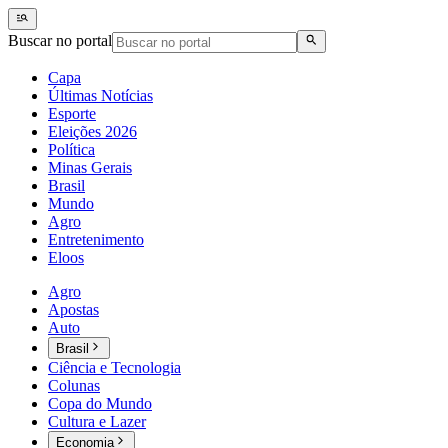
Buscar no portal
Capa
Últimas Notícias
Esporte
Eleições 2026
Política
Minas Gerais
Brasil
Mundo
Agro
Entretenimento
Eloos
Agro
Apostas
Auto
Brasil
Ciência e Tecnologia
Colunas
Copa do Mundo
Cultura e Lazer
Economia