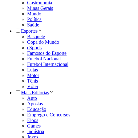
Gastronomia
Minas Gerais
Mundo
Política
Saúde
Esportes
Basquete
Copa do Mundo
eSports
Famosos do Esporte
Futebol Nacional
Futebol Internacional
Lutas
Motor
Tênis
Vôlei
Mais Editorias
Auto
Apostas
Educação
Emprego e Concursos
Eloos
Games
Indústria
Jogos