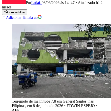
Por
Itatiaia
08/06/2026 às 14h47
•
Atualizado
há 2
meses
Compartilhar
Adicionar Itatiaia ao
Terremoto de magnitude 7,8 em General Santos, nas
Filipinas, em 8 de junho de 2026
•
EDWIN ESPEJO /
AFP