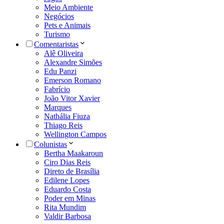
Meio Ambiente
Negócios
Pets e Animais
Turismo
Comentaristas
Alê Oliveira
Alexandre Simões
Edu Panzi
Emerson Romano
Fabrício
João Vitor Xavier
Marques
Nathália Fiuza
Thiago Reis
Wellington Campos
Colunistas
Bertha Maakaroun
Ciro Dias Reis
Direto de Brasília
Edilene Lopes
Eduardo Costa
Poder em Minas
Rita Mundim
Valdir Barbosa