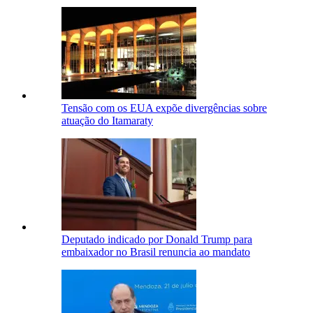
Tensão com os EUA expõe divergências sobre
atuação do Itamaraty
Deputado indicado por Donald Trump para
embaixador no Brasil renuncia ao mandato