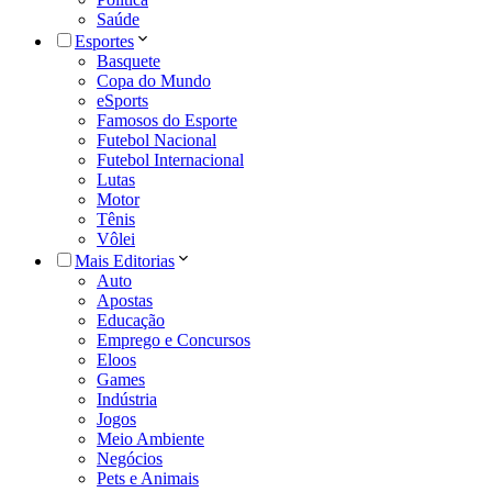
Saúde
Esportes
Basquete
Copa do Mundo
eSports
Famosos do Esporte
Futebol Nacional
Futebol Internacional
Lutas
Motor
Tênis
Vôlei
Mais Editorias
Auto
Apostas
Educação
Emprego e Concursos
Eloos
Games
Indústria
Jogos
Meio Ambiente
Negócios
Pets e Animais