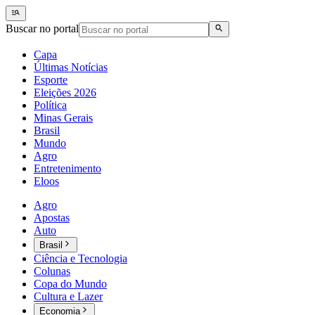
Buscar no portal
Capa
Últimas Notícias
Esporte
Eleições 2026
Política
Minas Gerais
Brasil
Mundo
Agro
Entretenimento
Eloos
Agro
Apostas
Auto
Brasil
Ciência e Tecnologia
Colunas
Copa do Mundo
Cultura e Lazer
Economia