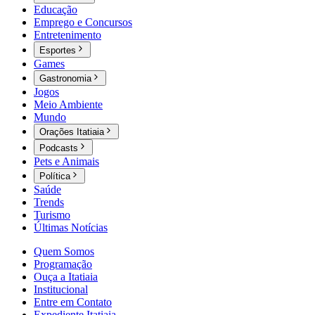
Educação
Emprego e Concursos
Entretenimento
Esportes
Games
Gastronomia
Jogos
Meio Ambiente
Mundo
Orações Itatiaia
Podcasts
Pets e Animais
Política
Saúde
Trends
Turismo
Últimas Notícias
Quem Somos
Programação
Ouça a Itatiaia
Institucional
Entre em Contato
Expediente Itatiaia