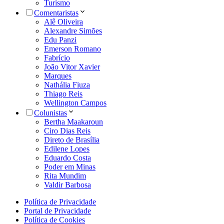
Turismo
Comentaristas
Alê Oliveira
Alexandre Simões
Edu Panzi
Emerson Romano
Fabrício
João Vitor Xavier
Marques
Nathália Fiuza
Thiago Reis
Wellington Campos
Colunistas
Bertha Maakaroun
Ciro Dias Reis
Direto de Brasília
Edilene Lopes
Eduardo Costa
Poder em Minas
Rita Mundim
Valdir Barbosa
Política de Privacidade
Portal de Privacidade
Política de Cookies