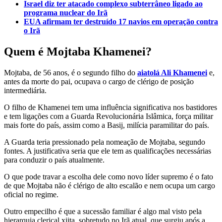
Israel diz ter atacado complexo subterrâneo ligado ao
programa nuclear do Irã
EUA afirmam ter destruído 17 navios em operação contra
o Irã
Quem é Mojtaba Khamenei?
Mojtaba, de 56 anos, é o segundo filho do
aiatolá Ali Khamenei
e,
antes da morte do pai, ocupava o cargo de clérigo de posição
intermediária.
O filho de Khamenei tem uma influência significativa nos bastidores
e tem ligações com a Guarda Revolucionária Islâmica, força militar
mais forte do país, assim como a Basij, milícia paramilitar do país.
A Guarda teria pressionado pela nomeação de Mojtaba, segundo
fontes. A justificativa seria que ele tem as qualificações necessárias
para conduzir o país atualmente.
O que pode travar a escolha dele como novo líder supremo é o fato
de que Mojtaba não é clérigo de alto escalão e nem ocupa um cargo
oficial no regime.
Outro empecilho é que a sucessão familiar é algo mal visto pela
hierarquia clerical xiita, sobretudo no Irã atual, que surgiu após a