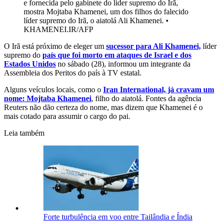
e fornecida pelo gabinete do líder supremo do Irã,
mostra Mojtaba Khamenei, um dos filhos do falecido
líder supremo do Irã, o aiatolá Ali Khamenei.
•
KHAMENEI.IR/AFP
O Irã está próximo de eleger um
sucessor para Ali Khamenei,
líder
supremo do
país que foi morto em ataques de Israel e dos
Estados Unidos
no sábado (28), informou um integrante da
Assembleia dos Peritos do país à TV estatal.
Alguns veículos locais, como o
Iran International, já cravam um
nome: Mojtaba Khamenei
, filho do aiatolá. Fontes da agência
Reuters não dão certeza do nome, mas dizem que Khamenei é o
mais cotado para assumir o cargo do pai.
Leia também
Forte turbulência em voo entre Tailândia e Índia