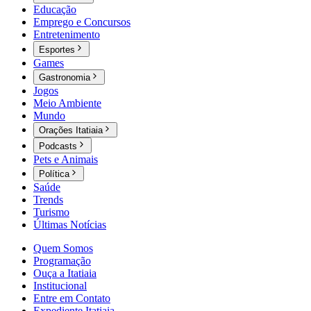
Educação
Emprego e Concursos
Entretenimento
Esportes
Games
Gastronomia
Jogos
Meio Ambiente
Mundo
Orações Itatiaia
Podcasts
Pets e Animais
Política
Saúde
Trends
Turismo
Últimas Notícias
Quem Somos
Programação
Ouça a Itatiaia
Institucional
Entre em Contato
Expediente Itatiaia