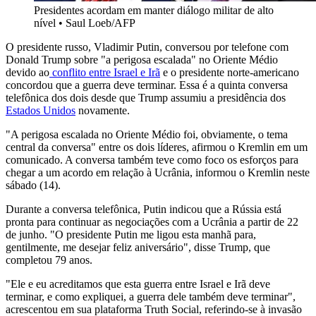
Presidentes acordam em manter diálogo militar de alto
nível
•
Saul Loeb/AFP
O presidente russo, Vladimir Putin, conversou por telefone com
Donald Trump sobre "a perigosa escalada" no Oriente Médio
devido ao
conflito entre Israel e Irã
e o presidente norte-americano
concordou que a guerra deve terminar. Essa é a quinta conversa
telefônica dos dois desde que Trump assumiu a presidência dos
Estados Unidos
novamente.
"A perigosa escalada no Oriente Médio foi, obviamente, o tema
central da conversa" entre os dois líderes, afirmou o Kremlin em um
comunicado. A conversa também teve como foco os esforços para
chegar a um acordo em relação à Ucrânia, informou o Kremlin neste
sábado (14).
Durante a conversa telefônica, Putin indicou que a Rússia está
pronta para continuar as negociações com a Ucrânia a partir de 22
de junho. "O presidente Putin me ligou esta manhã para,
gentilmente, me desejar feliz aniversário", disse Trump, que
completou 79 anos.
"Ele e eu acreditamos que esta guerra entre Israel e Irã deve
terminar, e como expliquei, a guerra dele também deve terminar",
acrescentou em sua plataforma Truth Social, referindo-se à invasão