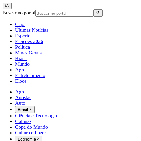
Buscar no portal
Capa
Últimas Notícias
Esporte
Eleições 2026
Política
Minas Gerais
Brasil
Mundo
Agro
Entretenimento
Eloos
Agro
Apostas
Auto
Brasil
Ciência e Tecnologia
Colunas
Copa do Mundo
Cultura e Lazer
Economia