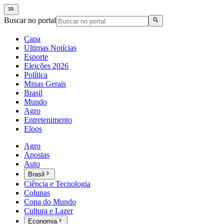
Buscar no portal
Capa
Últimas Notícias
Esporte
Eleições 2026
Política
Minas Gerais
Brasil
Mundo
Agro
Entretenimento
Eloos
Agro
Apostas
Auto
Brasil
Ciência e Tecnologia
Colunas
Copa do Mundo
Cultura e Lazer
Economia