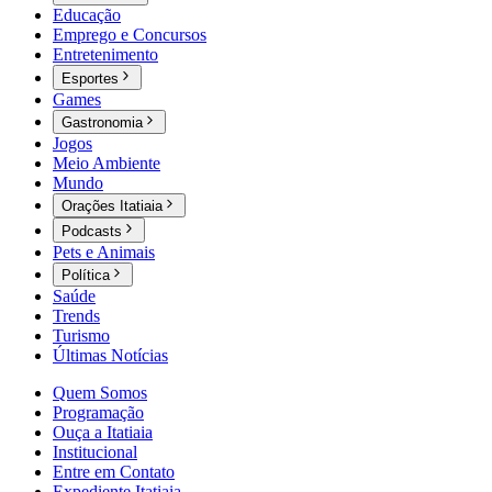
Educação
Emprego e Concursos
Entretenimento
Esportes
Games
Gastronomia
Jogos
Meio Ambiente
Mundo
Orações Itatiaia
Podcasts
Pets e Animais
Política
Saúde
Trends
Turismo
Últimas Notícias
Quem Somos
Programação
Ouça a Itatiaia
Institucional
Entre em Contato
Expediente Itatiaia