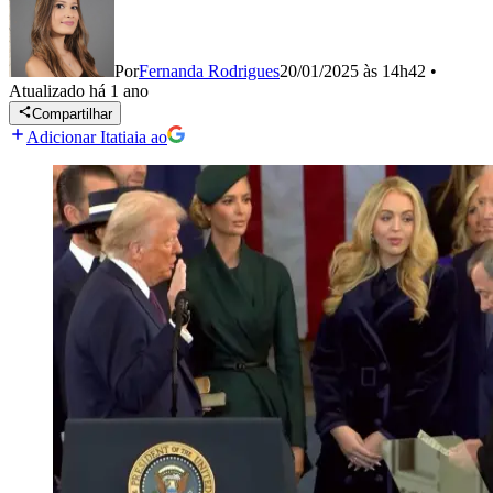
Por
Fernanda Rodrigues
20/01/2025 às 14h42
•
Atualizado
há 1 ano
Compartilhar
Adicionar Itatiaia ao