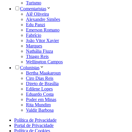
Turismo
Comentaristas
Alê Oliveira
Alexandre Simões
Edu Panzi
Emerson Romano
Fabrício
João Vitor Xavier
Marques
Nathália Fiuza
Thiago Reis
Wellington Campos
Colunistas
Bertha Maakaroun
Ciro Dias Reis
Direto de Brasília
Edilene Lopes
Eduardo Costa
Poder em Minas
Rita Mundim
Valdir Barbosa
Política de Privacidade
Portal de Privacidade
Política de Cookies