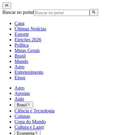
Buscar no portal
Capa
Últimas Notícias
Esporte
Eleições 2026
Política
Minas Gerais
Brasil
Mundo
Agro
Entretenimento
Eloos
Agro
Apostas
Auto
Brasil
Ciência e Tecnologia
Colunas
Copa do Mundo
Cultura e Lazer
Economia