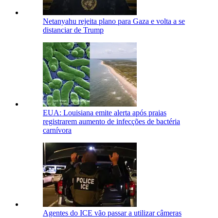
Netanyahu rejeita plano para Gaza e volta a se
distanciar de Trump
EUA: Louisiana emite alerta após praias
registrarem aumento de infecções de bactéria
carnívora
Agentes do ICE vão passar a utilizar câmeras