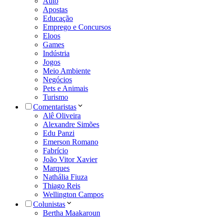
Auto
Apostas
Educação
Emprego e Concursos
Eloos
Games
Indústria
Jogos
Meio Ambiente
Negócios
Pets e Animais
Turismo
Comentaristas
Alê Oliveira
Alexandre Simões
Edu Panzi
Emerson Romano
Fabrício
João Vitor Xavier
Marques
Nathália Fiuza
Thiago Reis
Wellington Campos
Colunistas
Bertha Maakaroun