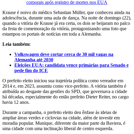
corporais após registro de mortes nos EUA
Krause é noivo do médico Sebastian Müller, que conheceu ainda na
adolescência, durante uma aula de dança. Na noite de domingo (22),
quando a vitória de Krause já era certa, os dois se beijaram no palco
da festa de comemoração da vitória, protagonizando uma foto que
estampou os portais de notícias em toda a Alemanha.
Leia também:
Volkswagen deve cortar cerca de 30 mil vagas na
Alemanha até 2030
Eleições EUA: candidata vence primárias para Senado e
pede fim do ICE
O prefeito eleito iniciou sua trajetória política como vereador em
2014 e, em 2023, assumiu como vice-prefeito. A vitória também é
atribuída ao desgaste das gestões do SPD, que governava a cidade
há décadas, especialmente do então prefeito Dieter Reiter, no cargo
havia 12 anos.
Durante a campanha, o prefeito eleito deu ênfase às ideias de
ampliar áreas verdes e ciclovias na cidade, além de investir em
moradia popular. Munique, diferente da maior parte da Baviera, é
uma cidade com uma inclinação liberal de centro esquerda.