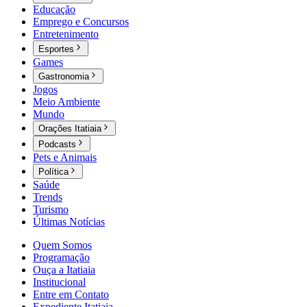
Educação
Emprego e Concursos
Entretenimento
Esportes
Games
Gastronomia
Jogos
Meio Ambiente
Mundo
Orações Itatiaia
Podcasts
Pets e Animais
Política
Saúde
Trends
Turismo
Últimas Notícias
Quem Somos
Programação
Ouça a Itatiaia
Institucional
Entre em Contato
Expediente Itatiaia