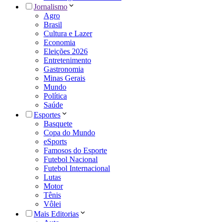
Jornalismo
Agro
Brasil
Cultura e Lazer
Economia
Eleições 2026
Entretenimento
Gastronomia
Minas Gerais
Mundo
Política
Saúde
Esportes
Basquete
Copa do Mundo
eSports
Famosos do Esporte
Futebol Nacional
Futebol Internacional
Lutas
Motor
Tênis
Vôlei
Mais Editorias