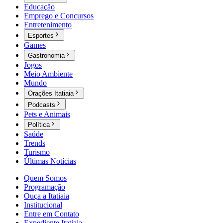
Educação
Emprego e Concursos
Entretenimento
Esportes
Games
Gastronomia
Jogos
Meio Ambiente
Mundo
Orações Itatiaia
Podcasts
Pets e Animais
Política
Saúde
Trends
Turismo
Últimas Notícias
Quem Somos
Programação
Ouça a Itatiaia
Institucional
Entre em Contato
Expediente Itatiaia