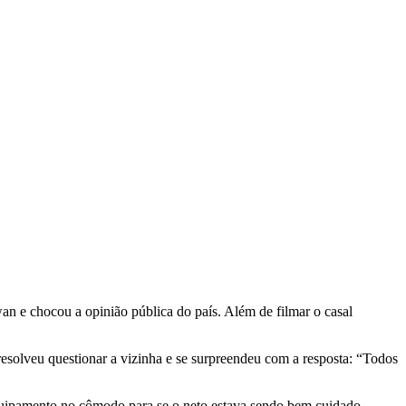
an e chocou a opinião pública do país. Além de filmar o casal
esolveu questionar a vizinha e se surpreendeu com a resposta: “Todos
equipamento no cômodo para se o neto estava sendo bem cuidado.