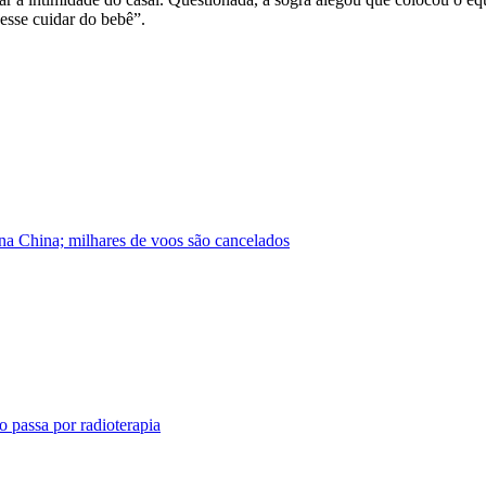
esse cuidar do bebê”.
na China; milhares de voos são cancelados
o passa por radioterapia