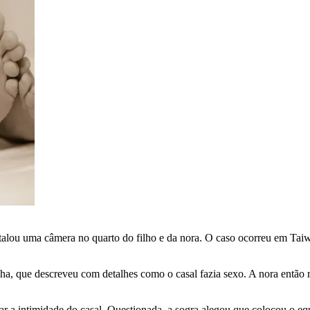
talou uma câmera no quarto do filho e da nora. O caso ocorreu em Taiw
ha, que descreveu com detalhes como o casal fazia sexo. A nora então r
ar a intimidade do casal. Questionada, a sogra alegou que colocou o 