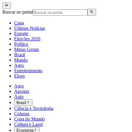
Buscar no portal
Capa
Últimas Notícias
Esporte
Eleições 2026
Política
Minas Gerais
Brasil
Mundo
Agro
Entretenimento
Eloos
Agro
Apostas
Auto
Brasil
Ciência e Tecnologia
Colunas
Copa do Mundo
Cultura e Lazer
Economia