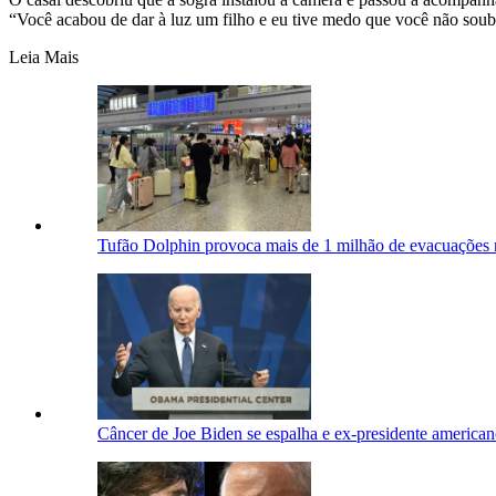
“Você acabou de dar à luz um filho e eu tive medo que você não soub
Leia Mais
Tufão Dolphin provoca mais de 1 milhão de evacuações 
Câncer de Joe Biden se espalha e ex-presidente american