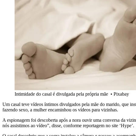
Intimidade do casal é divulgada pela própria mãe
•
Pixabay
Um casal teve vídeos íntimos divulgados pela mãe do marido, que ins
fazendo sexo, a mulher encaminhou os vídeos para vizinhas.
A espionagem foi descoberta após a nora ouvir uma conversa da vizin
nós assistimos ao vídeo”, disse, conforme reportagem no site ‘Hype’.
O casal descobriu que a sogra instalou a câmera e passou a acompanh