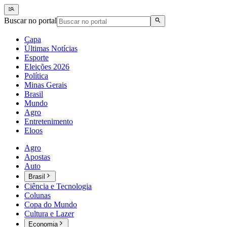
Buscar no portal
Capa
Últimas Notícias
Esporte
Eleições 2026
Política
Minas Gerais
Brasil
Mundo
Agro
Entretenimento
Eloos
Agro
Apostas
Auto
Brasil
Ciência e Tecnologia
Colunas
Copa do Mundo
Cultura e Lazer
Economia