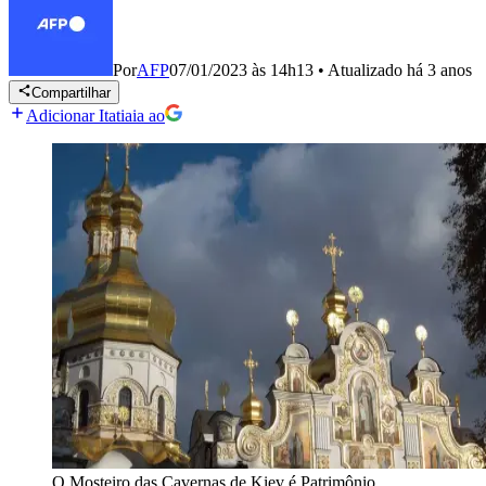
Por
AFP
07/01/2023 às 14h13
•
Atualizado
há 3 anos
Compartilhar
Adicionar Itatiaia ao
O Mosteiro das Cavernas de Kiev é Patrimônio