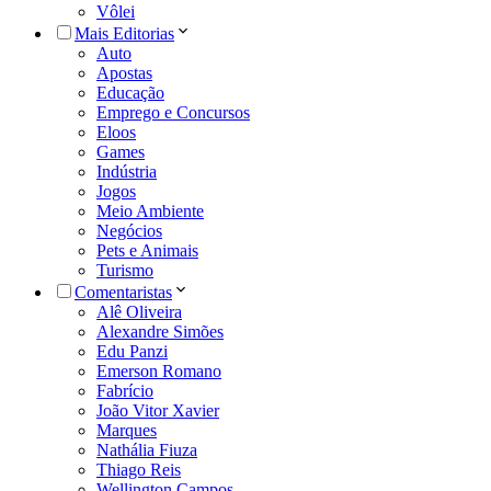
Vôlei
Mais Editorias
Auto
Apostas
Educação
Emprego e Concursos
Eloos
Games
Indústria
Jogos
Meio Ambiente
Negócios
Pets e Animais
Turismo
Comentaristas
Alê Oliveira
Alexandre Simões
Edu Panzi
Emerson Romano
Fabrício
João Vitor Xavier
Marques
Nathália Fiuza
Thiago Reis
Wellington Campos