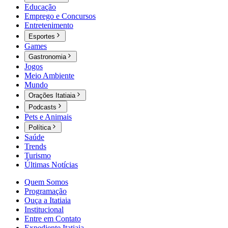
Educação
Emprego e Concursos
Entretenimento
Esportes
Games
Gastronomia
Jogos
Meio Ambiente
Mundo
Orações Itatiaia
Podcasts
Pets e Animais
Política
Saúde
Trends
Turismo
Últimas Notícias
Quem Somos
Programação
Ouça a Itatiaia
Institucional
Entre em Contato
Expediente Itatiaia