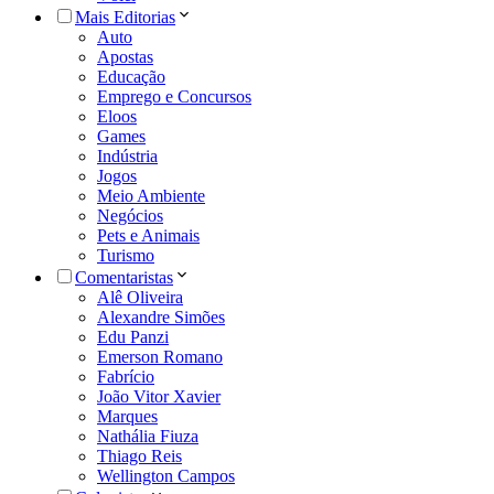
Mais Editorias
Auto
Apostas
Educação
Emprego e Concursos
Eloos
Games
Indústria
Jogos
Meio Ambiente
Negócios
Pets e Animais
Turismo
Comentaristas
Alê Oliveira
Alexandre Simões
Edu Panzi
Emerson Romano
Fabrício
João Vitor Xavier
Marques
Nathália Fiuza
Thiago Reis
Wellington Campos