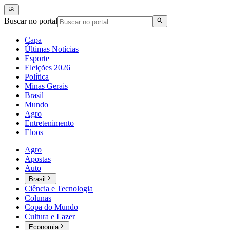
Buscar no portal
Capa
Últimas Notícias
Esporte
Eleições 2026
Política
Minas Gerais
Brasil
Mundo
Agro
Entretenimento
Eloos
Agro
Apostas
Auto
Brasil
Ciência e Tecnologia
Colunas
Copa do Mundo
Cultura e Lazer
Economia