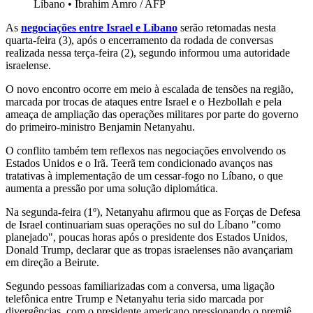
Líbano
•
Ibrahim Amro / AFP
As
negociações entre Israel e Líbano
serão retomadas nesta
quarta-feira (3), após o encerramento da rodada de conversas
realizada nessa terça-feira (2), segundo informou uma autoridade
israelense.
O novo encontro ocorre em meio à escalada de tensões na região,
marcada por trocas de ataques entre Israel e o Hezbollah e pela
ameaça de ampliação das operações militares por parte do governo
do primeiro-ministro Benjamin Netanyahu.
O conflito também tem reflexos nas negociações envolvendo os
Estados Unidos e o Irã. Teerã tem condicionado avanços nas
tratativas à implementação de um cessar-fogo no Líbano, o que
aumenta a pressão por uma solução diplomática.
Na segunda-feira (1º), Netanyahu afirmou que as Forças de Defesa
de Israel continuariam suas operações no sul do Líbano "como
planejado", poucas horas após o presidente dos Estados Unidos,
Donald Trump, declarar que as tropas israelenses não avançariam
em direção a Beirute.
Segundo pessoas familiarizadas com a conversa, uma ligação
telefônica entre Trump e Netanyahu teria sido marcada por
divergências, com o presidente americano pressionando o premiê