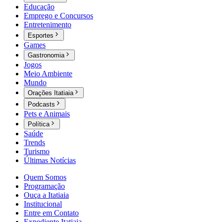
Educação
Emprego e Concursos
Entretenimento
Esportes
Games
Gastronomia
Jogos
Meio Ambiente
Mundo
Orações Itatiaia
Podcasts
Pets e Animais
Política
Saúde
Trends
Turismo
Últimas Notícias
Quem Somos
Programação
Ouça a Itatiaia
Institucional
Entre em Contato
Expediente Itatiaia