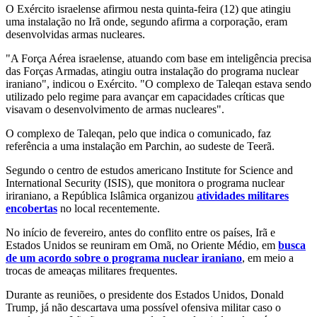
O Exército israelense afirmou nesta quinta-feira (12) que atingiu
uma instalação no Irã onde, segundo afirma a corporação, eram
desenvolvidas armas nucleares.
"A Força Aérea israelense, atuando com base em inteligência precisa
das Forças Armadas, atingiu outra instalação do programa nuclear
iraniano", indicou o Exército. "O complexo de Taleqan estava sendo
utilizado pelo regime para avançar em capacidades críticas que
visavam o desenvolvimento de armas nucleares".
O complexo de Taleqan, pelo que indica o comunicado, faz
referência a uma instalação em Parchin, ao sudeste de Teerã.
Segundo o centro de estudos americano Institute for Science and
International Security (ISIS), que monitora o programa nuclear
iriraniano, a República Islâmica organizou
atividades militares
encobertas
no local recentemente.
No início de fevereiro, antes do conflito entre os países, Irã e
Estados Unidos se reuniram em Omã, no Oriente Médio, em
busca
de um acordo sobre o programa nuclear iraniano
, em meio a
trocas de ameaças militares frequentes.
Durante as reuniões, o presidente dos Estados Unidos, Donald
Trump, já não descartava uma possível ofensiva militar caso o