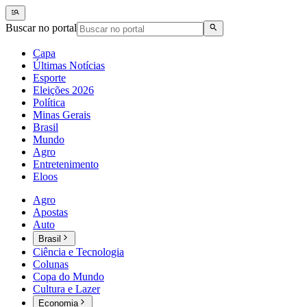
Buscar no portal
Capa
Últimas Notícias
Esporte
Eleições 2026
Política
Minas Gerais
Brasil
Mundo
Agro
Entretenimento
Eloos
Agro
Apostas
Auto
Brasil
Ciência e Tecnologia
Colunas
Copa do Mundo
Cultura e Lazer
Economia