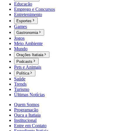
Educação
Emprego e Concursos
Entretenimento
Esportes
Games
Gastronomia
Jogos
Meio Ambiente
Mundo
Orações Itatiaia
Podcasts
Pets e Animais
Política
Saúde
Trends
Turismo
Últimas Notícias
Quem Somos
Programação
Ouça a Itatiaia
Institucional
Entre em Contato
Expediente Itatiaia