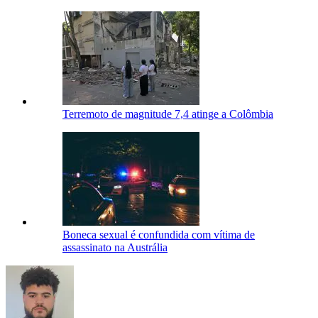
Terremoto de magnitude 7,4 atinge a Colômbia
Boneca sexual é confundida com vítima de
assassinato na Austrália