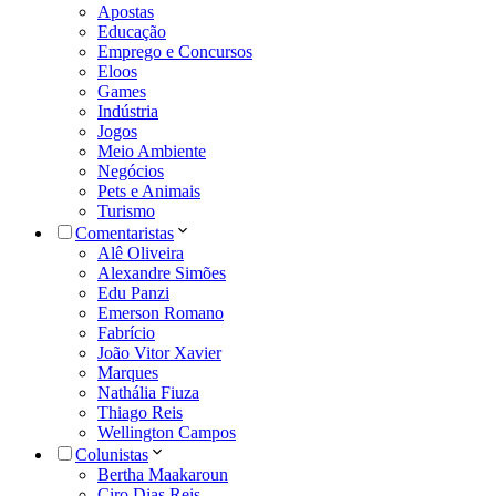
Apostas
Educação
Emprego e Concursos
Eloos
Games
Indústria
Jogos
Meio Ambiente
Negócios
Pets e Animais
Turismo
Comentaristas
Alê Oliveira
Alexandre Simões
Edu Panzi
Emerson Romano
Fabrício
João Vitor Xavier
Marques
Nathália Fiuza
Thiago Reis
Wellington Campos
Colunistas
Bertha Maakaroun
Ciro Dias Reis