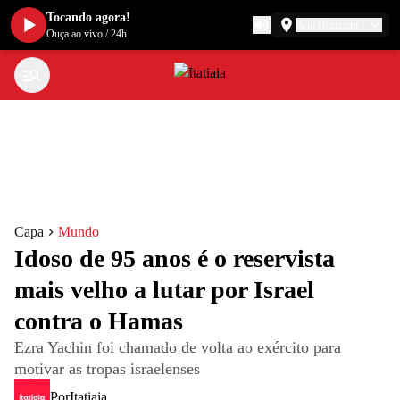
Tocando agora!
Belo Horizonte
Ouça ao vivo
/
24h
Capa
Mundo
Idoso de 95 anos é o reservista
mais velho a lutar por Israel
contra o Hamas
Ezra Yachin foi chamado de volta ao exército para
motivar as tropas israelenses
Por
Itatiaia