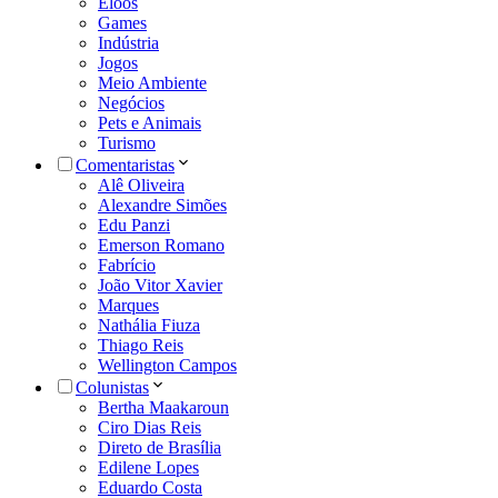
Eloos
Games
Indústria
Jogos
Meio Ambiente
Negócios
Pets e Animais
Turismo
Comentaristas
Alê Oliveira
Alexandre Simões
Edu Panzi
Emerson Romano
Fabrício
João Vitor Xavier
Marques
Nathália Fiuza
Thiago Reis
Wellington Campos
Colunistas
Bertha Maakaroun
Ciro Dias Reis
Direto de Brasília
Edilene Lopes
Eduardo Costa