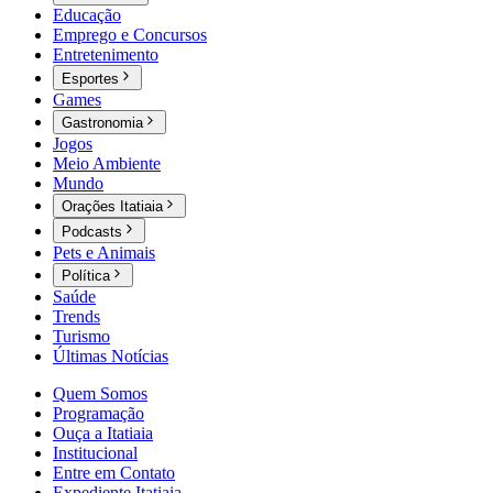
Educação
Emprego e Concursos
Entretenimento
Esportes
Games
Gastronomia
Jogos
Meio Ambiente
Mundo
Orações Itatiaia
Podcasts
Pets e Animais
Política
Saúde
Trends
Turismo
Últimas Notícias
Quem Somos
Programação
Ouça a Itatiaia
Institucional
Entre em Contato
Expediente Itatiaia