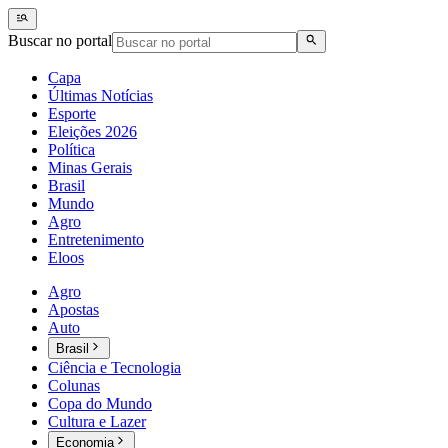
Buscar no portal
Capa
Últimas Notícias
Esporte
Eleições 2026
Política
Minas Gerais
Brasil
Mundo
Agro
Entretenimento
Eloos
Agro
Apostas
Auto
Brasil
Ciência e Tecnologia
Colunas
Copa do Mundo
Cultura e Lazer
Economia