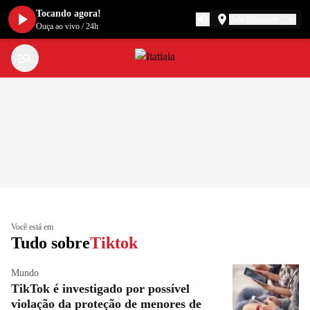
Tocando agora!
Belo Horizonte
Ouça ao vivo
/
24h
Você está em
Tudo sobre
Tiktok
Mundo
TikTok é investigado por possível
violação da proteção de menores de