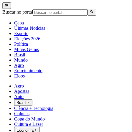
Buscar no portal
Capa
Últimas Notícias
Esporte
Eleições 2026
Política
Minas Gerais
Brasil
Mundo
Agro
Entretenimento
Eloos
Agro
Apostas
Auto
Brasil
Ciência e Tecnologia
Colunas
Copa do Mundo
Cultura e Lazer
Economia