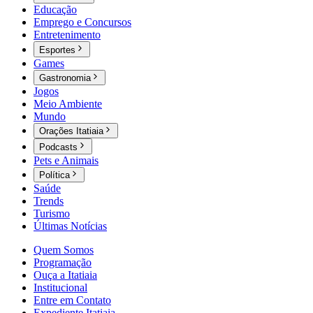
Educação
Emprego e Concursos
Entretenimento
Esportes
Games
Gastronomia
Jogos
Meio Ambiente
Mundo
Orações Itatiaia
Podcasts
Pets e Animais
Política
Saúde
Trends
Turismo
Últimas Notícias
Quem Somos
Programação
Ouça a Itatiaia
Institucional
Entre em Contato
Expediente Itatiaia