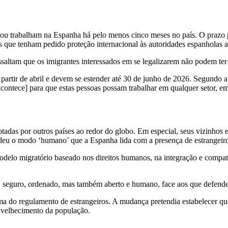
m ou trabalham na Espanha há pelo menos cinco meses no país. O prazo 
 que tenham pedido proteção internacional às autoridades espanholas a
altam que os imigrantes interessados em se legalizarem não podem ter 
 partir de abril e devem se estender até 30 de junho de 2026. Segundo a
contece] para que estas pessoas possam trabalhar em qualquer setor, em 
otadas por outros países ao redor do globo. Em especial, seus vizinhos
ndeu o modo ‘humano’ que a Espanha lida com a presença de estrangeiro
odelo migratório baseado nos direitos humanos, na integração e compa
seguro, ordenado, mas também aberto e humano, face aos que defendem
do regulamento de estrangeiros. A mudança pretendia estabelecer que
envelhecimento da população.