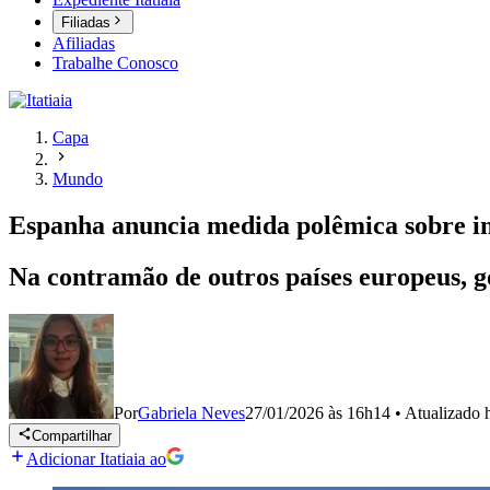
Filiadas
Afiliadas
Trabalhe Conosco
Capa
Mundo
Espanha anuncia medida polêmica sobre im
Na contramão de outros países europeus, g
Por
Gabriela Neves
27/01/2026 às 16h14
•
Atualizado
Compartilhar
Adicionar Itatiaia ao