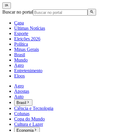
Buscar no portal
Capa
Últimas Notícias
Esporte
Eleições 2026
Política
Minas Gerais
Brasil
Mundo
Agro
Entretenimento
Eloos
Agro
Apostas
Auto
Brasil
Ciência e Tecnologia
Colunas
Copa do Mundo
Cultura e Lazer
Economia