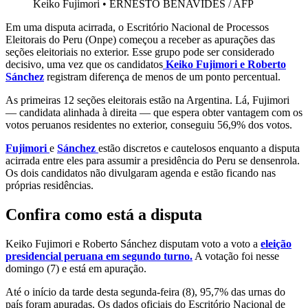
Keiko Fujimori
•
ERNESTO BENAVIDES / AFP
Em uma disputa acirrada, o Escritório Nacional de Processos
Eleitorais do Peru (Onpe) começou a receber as apurações das
seções eleitoriais no exterior. Esse grupo pode ser considerado
decisivo, uma vez que os candidatos
Keiko Fujimori e Roberto
Sánchez
registram diferença de menos de um ponto percentual.
As primeiras 12 seções eleitorais estão na Argentina. Lá, Fujimori
— candidata alinhada à direita — que espera obter vantagem com os
votos peruanos residentes no exterior, conseguiu 56,9% dos votos.
Fujimori
e
Sánchez
estão discretos e cautelosos enquanto a disputa
acirrada entre eles para assumir a presidência do Peru se densenrola.
Os dois candidatos não divulgaram agenda e estão ficando nas
próprias residências.
Confira como está a disputa
Keiko Fujimori e Roberto Sánchez disputam voto a voto a
eleição
presidencial peruana em segundo turno.
A votação foi nesse
domingo (7) e está em apuração.
Até o início da tarde desta segunda-feira (8), 95,7% das urnas do
país foram apuradas. Os dados oficiais do Escritório Nacional de