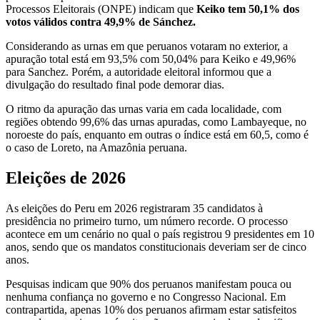
Processos Eleitorais (ONPE) indicam que
Keiko tem 50,1% dos
votos válidos contra 49,9% de Sánchez.
Considerando as urnas em que peruanos votaram no exterior, a
apuração total está em 93,5% com 50,04% para Keiko e 49,96%
para Sanchez. Porém, a autoridade eleitoral informou que a
divulgação do resultado final pode demorar dias.
O ritmo da apuração das urnas varia em cada localidade, com
regiões obtendo 99,6% das urnas apuradas, como Lambayeque, no
noroeste do país, enquanto em outras o índice está em 60,5, como é
o caso de Loreto, na Amazônia peruana.
Eleições de 2026
As eleições do Peru em 2026 registraram 35 candidatos à
presidência no primeiro turno, um número recorde. O processo
acontece em um cenário no qual o país registrou 9 presidentes em 10
anos, sendo que os mandatos constitucionais deveriam ser de cinco
anos.
Pesquisas indicam que 90% dos peruanos manifestam pouca ou
nenhuma confiança no governo e no Congresso Nacional. Em
contrapartida, apenas 10% dos peruanos afirmam estar satisfeitos