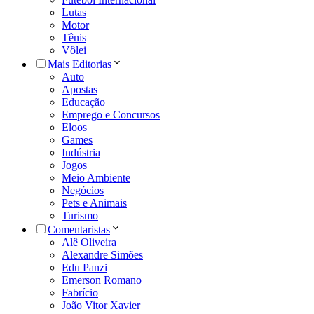
Lutas
Motor
Tênis
Vôlei
Mais Editorias
Auto
Apostas
Educação
Emprego e Concursos
Eloos
Games
Indústria
Jogos
Meio Ambiente
Negócios
Pets e Animais
Turismo
Comentaristas
Alê Oliveira
Alexandre Simões
Edu Panzi
Emerson Romano
Fabrício
João Vitor Xavier