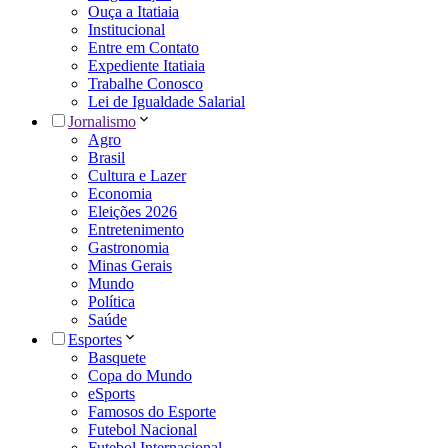
Ouça a Itatiaia
Institucional
Entre em Contato
Expediente Itatiaia
Trabalhe Conosco
Lei de Igualdade Salarial
Jornalismo
Agro
Brasil
Cultura e Lazer
Economia
Eleições 2026
Entretenimento
Gastronomia
Minas Gerais
Mundo
Política
Saúde
Esportes
Basquete
Copa do Mundo
eSports
Famosos do Esporte
Futebol Nacional
Futebol Internacional