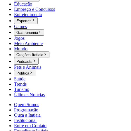
Educação
Emprego e Concursos
Entretenimento
Esportes
Games
Gastronomia
Jogos
Meio Ambiente
Mundo
Orações Itatiaia
Podcasts
Pets e Animais
Política
Saúde
Trends
Turismo
Últimas Notícias
Quem Somos
Programação
Ouça a Itatiaia
Institucional
Entre em Contato
Expediente Itatiaia