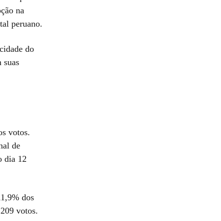
pção na
tal peruano.
acidade do
m suas
os votos.
nal de
o dia 12
 11,9% dos
.209 votos.