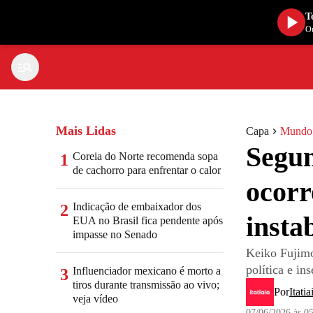
T
Ou
Mais Lidas
Capa
Mundo
Segun
Coreia do Norte recomenda sopa
1
de cachorro para enfrentar o calor
ocorr
Indicação de embaixador dos
2
insta
EUA no Brasil fica pendente após
impasse no Senado
Keiko Fujimo
política e in
Influenciador mexicano é morto a
3
tiros durante transmissão ao vivo;
Por
Itatia
veja vídeo
07/06/2026 às 0