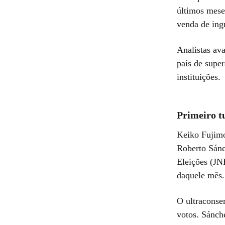
últimos mese
venda de ingr
Analistas av
país de super
instituições.
Primeiro t
Keiko Fujimo
Roberto Sánc
Eleições (JNE
daquele mês.
O ultraconse
votos. Sánch