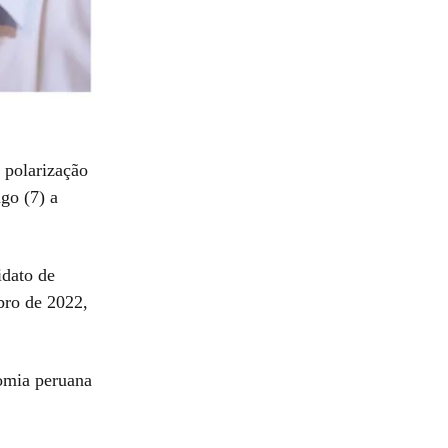
 polarização
ngo (7) a
idato de
bro de 2022,
omia peruana