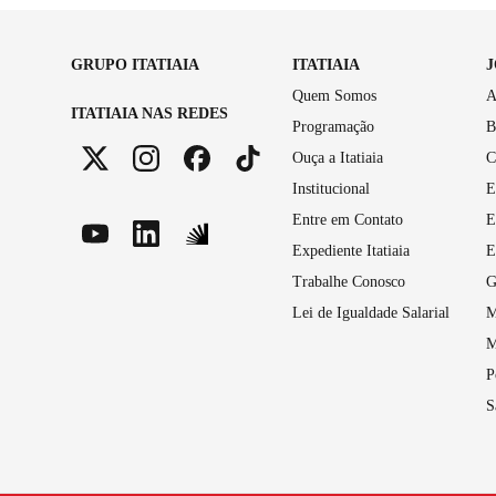
GRUPO ITATIAIA
ITATIAIA
Quem Somos
A
ITATIAIA NAS REDES
Programação
B
Ouça a Itatiaia
C
Institucional
E
Entre em Contato
E
Expediente Itatiaia
E
Trabalhe Conosco
G
Lei de Igualdade Salarial
M
M
P
S