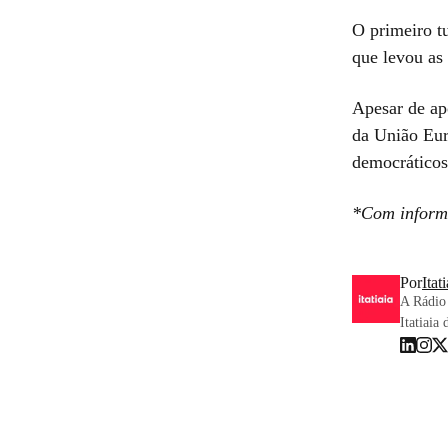
O primeiro tu
que levou as 
Apesar de apo
da União Eur
democráticos 
*Com inform
Por
Itat
A Rádio 
Itatiaia 