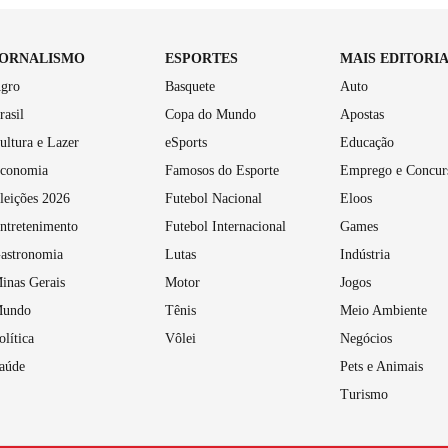
JORNALISMO
ESPORTES
MAIS EDITORI
gro
Basquete
Auto
rasil
Copa do Mundo
Apostas
ultura e Lazer
eSports
Educação
conomia
Famosos do Esporte
Emprego e Concur
leições 2026
Futebol Nacional
Eloos
ntretenimento
Futebol Internacional
Games
astronomia
Lutas
Indústria
inas Gerais
Motor
Jogos
undo
Tênis
Meio Ambiente
olítica
Vôlei
Negócios
aúde
Pets e Animais
Turismo