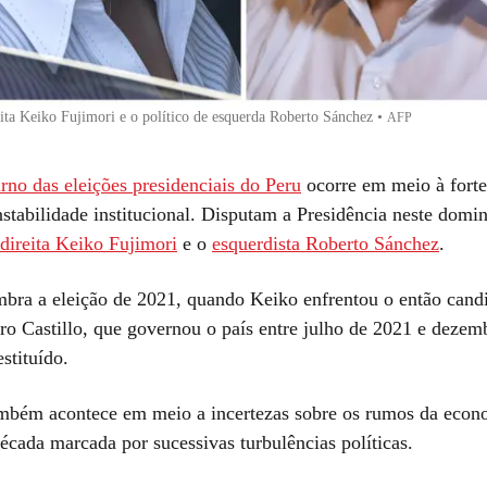
eita Keiko Fujimori e o político de esquerda Roberto Sánchez
•
AFP
rno das eleições presidenciais do Peru
ocorre em meio à forte
instabilidade institucional. Disputam a Presidência neste domi
direita Keiko Fujimori
e o
esquerdista Roberto Sánchez
.
mbra a eleição de 2021, quando Keiko enfrentou o então cand
ro Castillo, que governou o país entre julho de 2021 e dezem
stituído.
mbém acontece em meio a incertezas sobre os rumos da econ
écada marcada por sucessivas turbulências políticas.