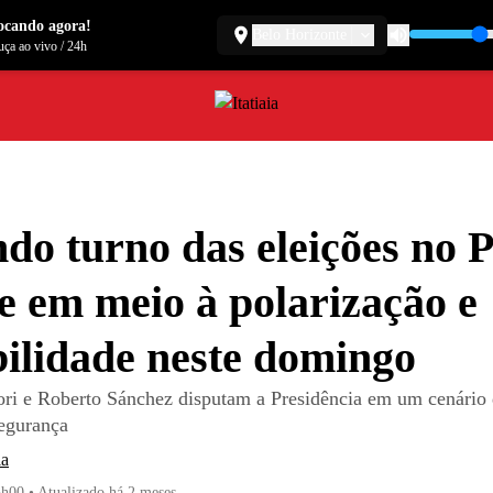
ocando agora!
Belo Horizonte
ça ao vivo
/
24h
do turno das eleições no 
e em meio à polarização e
bilidade neste domingo
ri e Roberto Sánchez disputam a Presidência em um cenário 
segurança
ia
5h00
•
Atualizado
há 2 meses