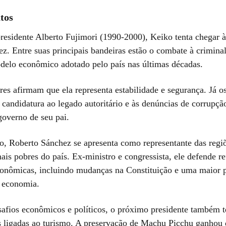
tos
presidente Alberto Fujimori (1990-2000), Keiko tenta chegar à
ez. Entre suas principais bandeiras estão o combate à crimina
delo econômico adotado pelo país nas últimas décadas.
es afirmam que ela representa estabilidade e segurança. Já os
 candidatura ao legado autoritário e às denúncias de corrupçã
overno de seu pai.
do, Roberto Sánchez se apresenta como representante das regiõ
ais pobres do país. Ex-ministro e congressista, ele defende r
econômicas, incluindo mudanças na Constituição e uma maior p
 economia.
afios econômicos e políticos, o próximo presidente também te
 ligadas ao turismo. A preservação de Machu Picchu ganhou 