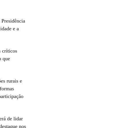
 Presidência
lidade e a
 críticos
o que
es rurais e
eformas
articipação
rá de lidar
destaque nos