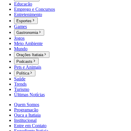
Educação
Emprego e Concursos
Entretenimento
Esportes
Games
Gastronomia
Jogos
Meio Ambiente
Mundo
Orações Itatiaia
Podcasts
Pets e Animais
Política
Saúde
Trends
Turismo
Últimas Notícias
Quem Somos
Programação
Ouça a Itatiaia
Institucional
Entre em Contato
Expediente Itatiaia