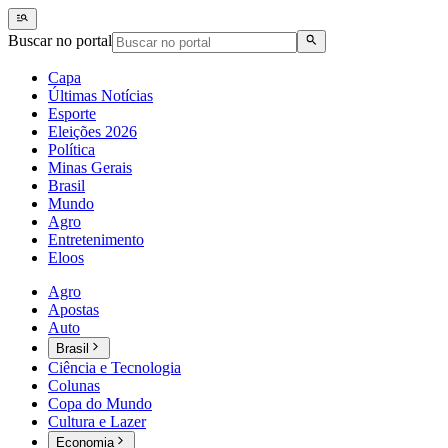
Buscar no portal
Capa
Últimas Notícias
Esporte
Eleições 2026
Política
Minas Gerais
Brasil
Mundo
Agro
Entretenimento
Eloos
Agro
Apostas
Auto
Brasil
Ciência e Tecnologia
Colunas
Copa do Mundo
Cultura e Lazer
Economia