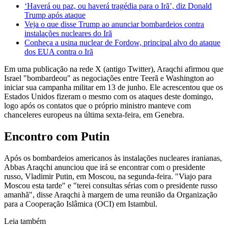
‘Haverá ou paz, ou haverá tragédia para o Irã’, diz Donald
Trump após ataque
Veja o que disse Trump ao anunciar bombardeios contra
instalações nucleares do Irã
Conheça a usina nuclear de Fordow, principal alvo do ataque
dos EUA contra o Irã
Em uma publicação na rede X (antigo Twitter), Araqchi afirmou que
Israel "bombardeou" as negociações entre Teerã e Washington ao
iniciar sua campanha militar em 13 de junho. Ele acrescentou que os
Estados Unidos fizeram o mesmo com os ataques deste domingo,
logo após os contatos que o próprio ministro manteve com
chanceleres europeus na última sexta-feira, em Genebra.
Encontro com Putin
Após os bombardeios americanos às instalações nucleares iranianas,
Abbas Araqchi anunciou que irá se encontrar com o presidente
russo, Vladimir Putin, em Moscou, na segunda-feira. "Viajo para
Moscou esta tarde" e "terei consultas sérias com o presidente russo
amanhã", disse Araqchi à margem de uma reunião da Organização
para a Cooperação Islâmica (OCI) em Istambul.
Leia também