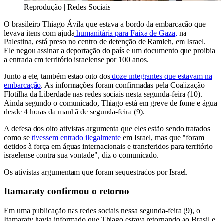
Reprodução | Redes Sociais
O brasileiro Thiago Ávila que estava a bordo da embarcação que
levava itens com ajuda
humanitária para Faixa de Gaza,
na
Palestina, está preso no centro de detenção de Ramleh, em Israel.
Ele negou assinar a deportação do país e um documento que proibia
a entrada em território israelense por 100 anos.
Junto a ele, também estão oito dos
doze integrantes que estavam na
embarcação
. As informações foram confirmadas pela Coalização
Flotilha da Liberdade nas redes sociais nesta segunda-feira (10).
Ainda segundo o comunicado, Thiago está em greve de fome e água
desde 4 horas da manhã de segunda-feira (9).
A defesa dos oito ativistas argumenta que eles estão sendo tratados
como se
tivessem entrado ilegalmente
em Israel, mas que "foram
detidos à força em águas internacionais e transferidos para território
israelense contra sua vontade", diz o comunicado.
Os ativistas argumentam que foram sequestrados por Israel.
Itamaraty confirmou o retorno
Em uma publicação nas redes sociais nessa segunda-feira (9), o
Itamaraty havia informado que Thiago estava retornando ao Brasil e