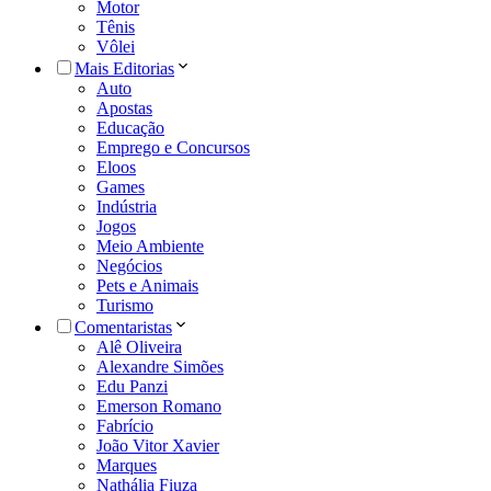
Motor
Tênis
Vôlei
Mais Editorias
Auto
Apostas
Educação
Emprego e Concursos
Eloos
Games
Indústria
Jogos
Meio Ambiente
Negócios
Pets e Animais
Turismo
Comentaristas
Alê Oliveira
Alexandre Simões
Edu Panzi
Emerson Romano
Fabrício
João Vitor Xavier
Marques
Nathália Fiuza