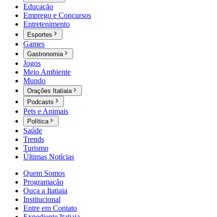
Educação
Emprego e Concursos
Entretenimento
Esportes
Games
Gastronomia
Jogos
Meio Ambiente
Mundo
Orações Itatiaia
Podcasts
Pets e Animais
Política
Saúde
Trends
Turismo
Últimas Notícias
Quem Somos
Programação
Ouça a Itatiaia
Institucional
Entre em Contato
Expediente Itatiaia