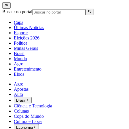
Buscar no portal
Capa
Últimas Notícias
Esporte
Eleições 2026
Política
Minas Gerais
Brasil
Mundo
Agro
Entretenimento
Eloos
Agro
Apostas
Auto
Brasil
Ciência e Tecnologia
Colunas
Copa do Mundo
Cultura e Lazer
Economia