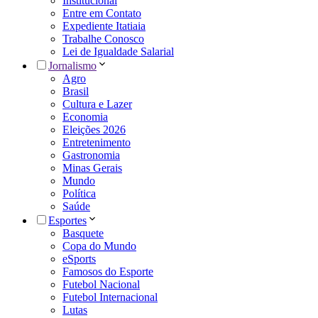
Institucional
Entre em Contato
Expediente Itatiaia
Trabalhe Conosco
Lei de Igualdade Salarial
Jornalismo
Agro
Brasil
Cultura e Lazer
Economia
Eleições 2026
Entretenimento
Gastronomia
Minas Gerais
Mundo
Política
Saúde
Esportes
Basquete
Copa do Mundo
eSports
Famosos do Esporte
Futebol Nacional
Futebol Internacional
Lutas