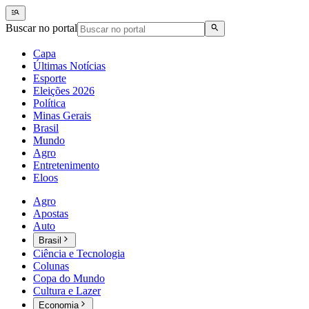
Buscar no portal
Capa
Últimas Notícias
Esporte
Eleições 2026
Política
Minas Gerais
Brasil
Mundo
Agro
Entretenimento
Eloos
Agro
Apostas
Auto
Brasil
Ciência e Tecnologia
Colunas
Copa do Mundo
Cultura e Lazer
Economia