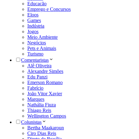
Educação
Emprego e Concursos
Eloos
Games
Indústria
Jogos
Meio Ambiente
Negócios
Pets e Animais
Turismo
Comentaristas
Alê Oliveira
Alexandre Simões
Edu Panzi
Emerson Romano
Fabrício
João Vitor Xavier
Marques
Nathália Fiuza
Thiago Reis
Wellington Campos
Colunistas
Bertha Maakaroun
Ciro Dias Reis
Direto de Brasília