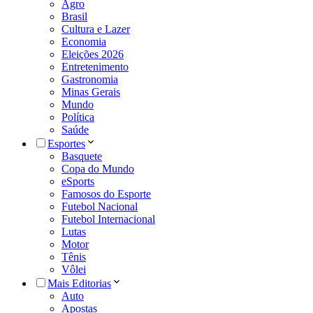
Agro
Brasil
Cultura e Lazer
Economia
Eleições 2026
Entretenimento
Gastronomia
Minas Gerais
Mundo
Política
Saúde
Esportes
Basquete
Copa do Mundo
eSports
Famosos do Esporte
Futebol Nacional
Futebol Internacional
Lutas
Motor
Tênis
Vôlei
Mais Editorias
Auto
Apostas