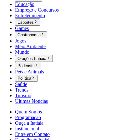
Educação
Emprego e Concursos
Entretenimento
Esportes
Games
Gastronomia
Jogos
Meio Ambiente
Mundo
Orações Itatiaia
Podcasts
Pets e Animais
Política
Saúde
Trends
Turismo
Últimas Notícias
Quem Somos
Programação
Ouça a Itatiaia
Institucional
Entre em Contato
Expediente Itatiaia