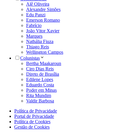
Alê Oliveira
Alexandre Simões
Edu Panzi
Emerson Romano
Fabrício
João Vitor Xavier
Marques
Nathália Fiuza
Thiago Reis
Wellington Campos
Colunistas
Bertha Maakaroun
Ciro Dias Reis
Direto de Brasília
Edilene Lopes
Eduardo Costa
Poder em Minas
Rita Mundim
Valdir Barbosa
Política de Privacidade
Portal de Privacidade
Política de Cookies
Gestão de Cookies