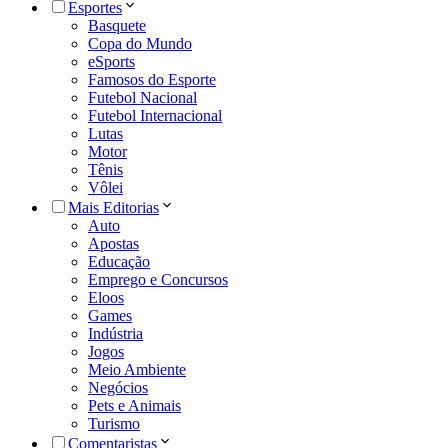
Esportes
Basquete
Copa do Mundo
eSports
Famosos do Esporte
Futebol Nacional
Futebol Internacional
Lutas
Motor
Tênis
Vôlei
Mais Editorias
Auto
Apostas
Educação
Emprego e Concursos
Eloos
Games
Indústria
Jogos
Meio Ambiente
Negócios
Pets e Animais
Turismo
Comentaristas