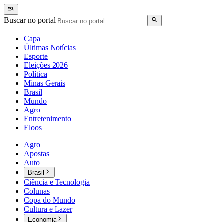
Buscar no portal
Capa
Últimas Notícias
Esporte
Eleições 2026
Política
Minas Gerais
Brasil
Mundo
Agro
Entretenimento
Eloos
Agro
Apostas
Auto
Brasil
Ciência e Tecnologia
Colunas
Copa do Mundo
Cultura e Lazer
Economia