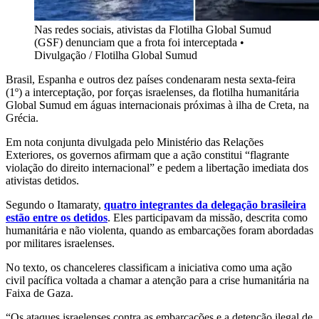
Nas redes sociais, ativistas da Flotilha Global Sumud
(GSF) denunciam que a frota foi interceptada
•
Divulgação / Flotilha Global Sumud
Brasil, Espanha e outros dez países condenaram nesta sexta-feira
(1º) a interceptação, por forças israelenses, da flotilha humanitária
Global Sumud em águas internacionais próximas à ilha de Creta, na
Grécia.
Em nota conjunta divulgada pelo Ministério das Relações
Exteriores, os governos afirmam que a ação constitui “flagrante
violação do direito internacional” e pedem a libertação imediata dos
ativistas detidos.
Segundo o Itamaraty,
quatro integrantes da delegação brasileira
estão entre os detidos
. Eles participavam da missão, descrita como
humanitária e não violenta, quando as embarcações foram abordadas
por militares israelenses.
No texto, os chanceleres classificam a iniciativa como uma ação
civil pacífica voltada a chamar a atenção para a crise humanitária na
Faixa de Gaza.
“Os ataques israelenses contra as embarcações e a detenção ilegal de