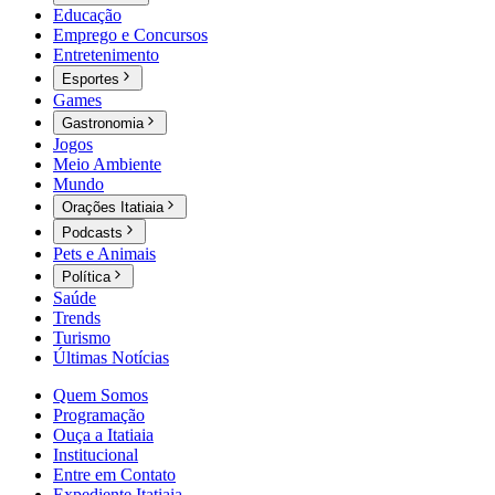
Educação
Emprego e Concursos
Entretenimento
Esportes
Games
Gastronomia
Jogos
Meio Ambiente
Mundo
Orações Itatiaia
Podcasts
Pets e Animais
Política
Saúde
Trends
Turismo
Últimas Notícias
Quem Somos
Programação
Ouça a Itatiaia
Institucional
Entre em Contato
Expediente Itatiaia