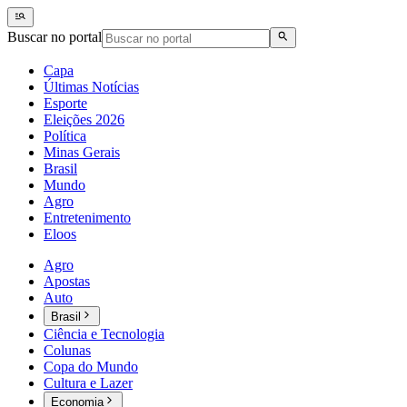
Buscar no portal
Capa
Últimas Notícias
Esporte
Eleições 2026
Política
Minas Gerais
Brasil
Mundo
Agro
Entretenimento
Eloos
Agro
Apostas
Auto
Brasil
Ciência e Tecnologia
Colunas
Copa do Mundo
Cultura e Lazer
Economia