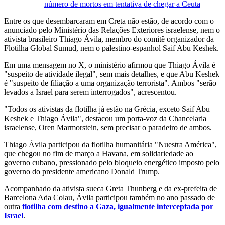
número de mortos em tentativa de chegar a Ceuta
Entre os que desembarcaram em Creta não estão, de acordo com o
anunciado pelo Ministério das Relações Exteriores israelense, nem o
ativista brasileiro Thiago Ávila, membro do comitê organizador da
Flotilha Global Sumud, nem o palestino-espanhol Saif Abu Keshek.
Em uma mensagem no X, o ministério afirmou que Thiago Ávila é
"suspeito de atividade ilegal", sem mais detalhes, e que Abu Keshek
é "suspeito de filiação a uma organização terrorista". Ambos "serão
levados a Israel para serem interrogados", acrescentou.
"Todos os ativistas da flotilha já estão na Grécia, exceto Saif Abu
Keshek e Thiago Ávila", destacou um porta-voz da Chancelaria
israelense, Oren Marmorstein, sem precisar o paradeiro de ambos.
Thiago Ávila participou da flotilha humanitária "Nuestra América",
que chegou no fim de março a Havana, em solidariedade ao
governo cubano, pressionado pelo bloqueio energético imposto pelo
governo do presidente americano Donald Trump.
Acompanhado da ativista sueca Greta Thunberg e da ex-prefeita de
Barcelona Ada Colau, Ávila participou também no ano passado de
outra
flotilha com destino a Gaza, igualmente interceptada por
Israel
.