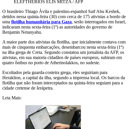
ELEFTHERIOS ELIS MITZA / AFP
O brasileiro Thiago Ávila e palestino-espanhol Saif Abu Keshek,
detidos nessa quinta-feira (30) com cerca de 175 ativistas a bordo de
uma
flotilha humanitária para Gaza
, serão interrogados em Israel,
indicaram nesta sexta-feira (1º) as autoridades do governo de
Benjamin Netanyahu.
A maior parte dos ativistas da flotilha, que inicialmente contava com
mais de cinquenta embarcações, desembarcou nesta sexta-feira (1º)
na ilha grega de Creta. Segundo constatou um jornalista da AFP, os
ativistas, em sua maioria cidadãos de países europeus, subiram em
quatro ônibus no porto de Atherinolakkos, no sudeste.
Escoltados pela guarda-costeira grega, eles seguiriam para
Heraklion, a capital da ilha, segundo a imprensa local. Os barcos da
flotilha que não foram interceptados na quinta-feira seguiam para a
cidade cretense de Ierápetra.
Leia Mais: