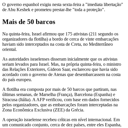
O governo espanhol exigiu nesta sexta-feira a "imediata libertação"
de Abu Keshek e prometeu prestar-lhe "toda a proteção".
Mais de 50 barcos
Na quinta-feira, Israel afirmou que 175 ativistas (211 segundo os
organizadores da flotilha) a bordo de cerca de vinte embarcações
haviam sido interceptados na costa de Creta, no Mediterrâneo
oriental.
As autoridades israelenses disseram inicialmente que os ativistas
seriam levados para Israel. Mas, na própria quinta-feira, o ministro
das Relações Exteriores, Gideon Saar, esclareceu que havia sido
acordado com o governo de Atenas que desembarcassem na costa
do país europeu.
A flotilha era composta por mais de 50 barcos que partiram, nas
últimas semanas, de Marselha (França), Barcelona (Espanha) e
Siracusa (Itália). A AFP verificou, com base em dados fornecidos
pelos organizadores, que as embarcações foram interceptadas na
Zona Econômica Exclusiva (ZEE) da Grécia.
A operação israelense recebeu críticas em nível internacional. Em
um comunicado conjunto, cerca de dez países, entre eles Espanha,