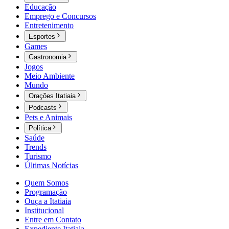
Educação
Emprego e Concursos
Entretenimento
Esportes
Games
Gastronomia
Jogos
Meio Ambiente
Mundo
Orações Itatiaia
Podcasts
Pets e Animais
Política
Saúde
Trends
Turismo
Últimas Notícias
Quem Somos
Programação
Ouça a Itatiaia
Institucional
Entre em Contato
Expediente Itatiaia