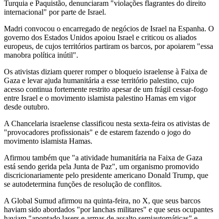
Turquia e Paquistão, denunciaram "violações flagrantes do direito
internacional" por parte de Israel.
Madri convocou o encarregado de negócios de Israel na Espanha. O
governo dos Estados Unidos apoiou Israel e criticou os aliados
europeus, de cujos territórios partiram os barcos, por apoiarem "essa
manobra política inútil".
Os ativistas diziam querer romper o bloqueio israelense à Faixa de
Gaza e levar ajuda humanitária a esse território palestino, cujo
acesso continua fortemente restrito apesar de um frágil cessar-fogo
entre Israel e o movimento islamista palestino Hamas em vigor
desde outubro.
A Chancelaria israelense classificou nesta sexta-feira os ativistas de
"provocadores profissionais" e de estarem fazendo o jogo do
movimento islamista Hamas.
Afirmou também que "a atividade humanitária na Faixa de Gaza
está sendo gerida pela Junta de Paz", um organismo promovido
discricionariamente pelo presidente americano Donald Trump, que
se autodetermina funções de resolução de conflitos.
A Global Sumud afirmou na quinta-feira, no X, que seus barcos
haviam sido abordados "por lanchas militares" e que seus ocupantes
haviam "apontado lasers e armas de assalto semiautomáticas" e