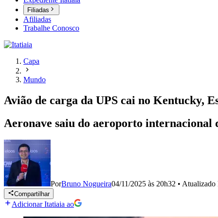
Filiadas
Afiliadas
Trabalhe Conosco
Capa
Mundo
Avião de carga da UPS cai no Kentucky, E
Aeronave saiu do aeroporto internacional 
Por
Bruno Nogueira
04/11/2025 às 20h32
•
Atualizado
Compartilhar
Adicionar Itatiaia ao