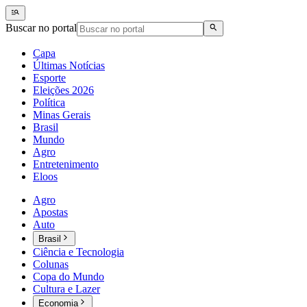
Buscar no portal
Capa
Últimas Notícias
Esporte
Eleições 2026
Política
Minas Gerais
Brasil
Mundo
Agro
Entretenimento
Eloos
Agro
Apostas
Auto
Brasil
Ciência e Tecnologia
Colunas
Copa do Mundo
Cultura e Lazer
Economia