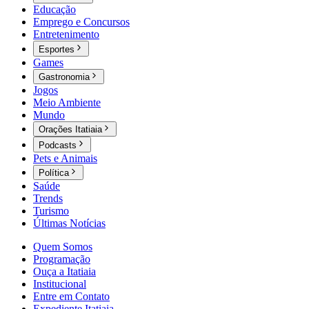
Educação
Emprego e Concursos
Entretenimento
Esportes
Games
Gastronomia
Jogos
Meio Ambiente
Mundo
Orações Itatiaia
Podcasts
Pets e Animais
Política
Saúde
Trends
Turismo
Últimas Notícias
Quem Somos
Programação
Ouça a Itatiaia
Institucional
Entre em Contato
Expediente Itatiaia