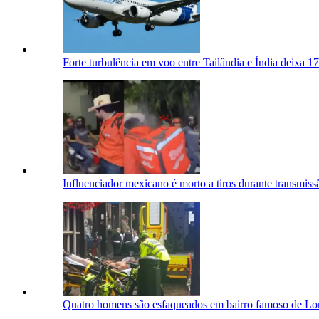
Forte turbulência em voo entre Tailândia e Índia deixa 17
Influenciador mexicano é morto a tiros durante transmiss
Quatro homens são esfaqueados em bairro famoso de Lond