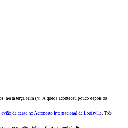
s, nesta terça-feira (4). A queda aconteceu pouco depois da
avião de carga no Aeroporto Internacional de Louisville
. Três
, sabe o quão violenta foi essa queda”, disse.