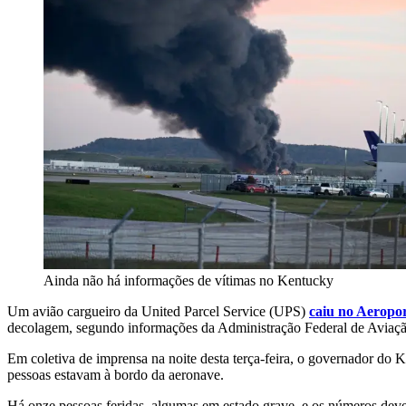
Ainda não há informações de vítimas no Kentucky
Um avião cargueiro da United Parcel Service (UPS)
caiu no Aeropor
decolagem, segundo informações da Administração Federal de Aviaç
Em coletiva de imprensa na noite desta terça-feira, o governador do
pessoas estavam à bordo da aeronave.
Há onze pessoas feridas, algumas em estado grave, e os números devem