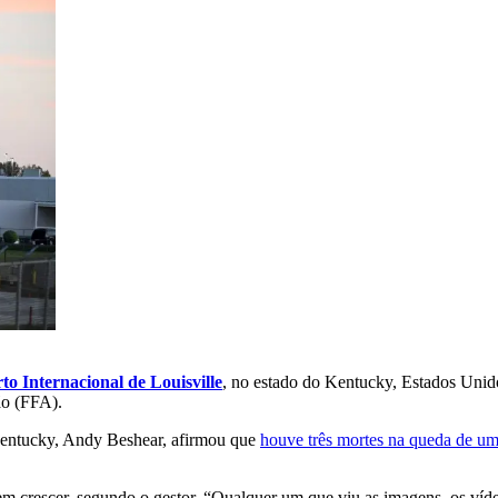
to Internacional de Louisville
, no estado do Kentucky, Estados Unido
ão (FFA).
 Kentucky, Andy Beshear, afirmou que
houve três mortes na queda de um 
 crescer, segundo o gestor. “Qualquer um que viu as imagens, os vídeos