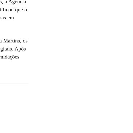
s, a Agência
tificou que o
imas em
a Martins, os
gitais. Após
imidações