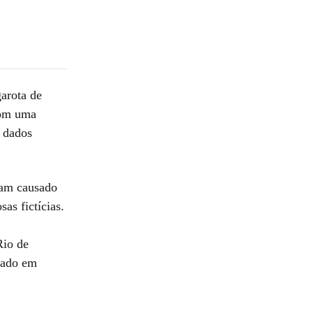
garota de
com uma
 dados
iam causado
as fictícias.
Rio de
alado em