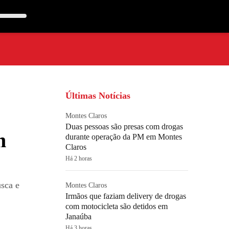
Últimas Notícias
Montes Claros
Duas pessoas são presas com drogas
m
durante operação da PM em Montes
Claros
Há 2 horas
sca e
Montes Claros
Irmãos que faziam delivery de drogas
com motocicleta são detidos em
Janaúba
Há 3 horas