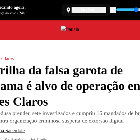
ocando agora!
Belo Horizonte
ça ao vivo
/
24h
 Claros
ilha da falsa garota de
ama é alvo de operação e
es Claros
usa prendeu sete investigados e cumpriu 16 mandados de bu
tra organização criminosa suspeita de extorsão digital
na Sacerdote
2h48
•
Atualizado
há 1 mês