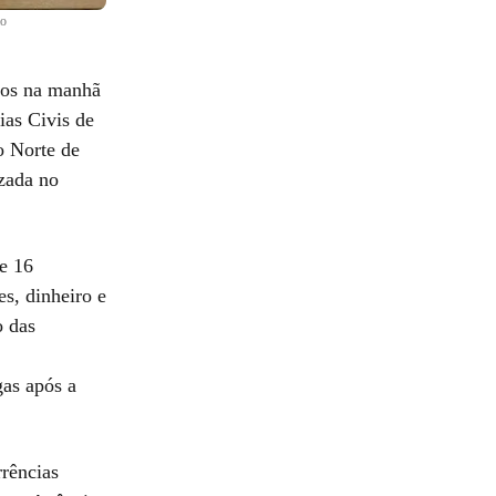
ão
sos na manhã
ias Civis de
o Norte de
izada no
e 16
s, dinheiro e
o das
gas após a
rrências