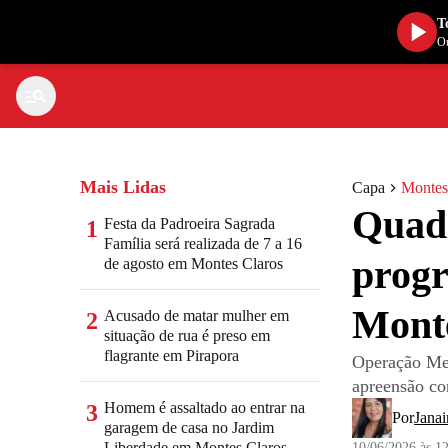
T
Ou
Mais Lidas
Capa
Montes
Quadr
Festa da Padroeira Sagrada
1
Família será realizada de 7 a 16
progr
de agosto em Montes Claros
Mont
Acusado de matar mulher em
2
situação de rua é preso em
flagrante em Pirapora
Operação Med
apreensão con
Homem é assaltado ao entrar na
3
Por
Janai
garagem de casa no Jardim
Liberdade em Montes Claros
10/06/2026 às 1