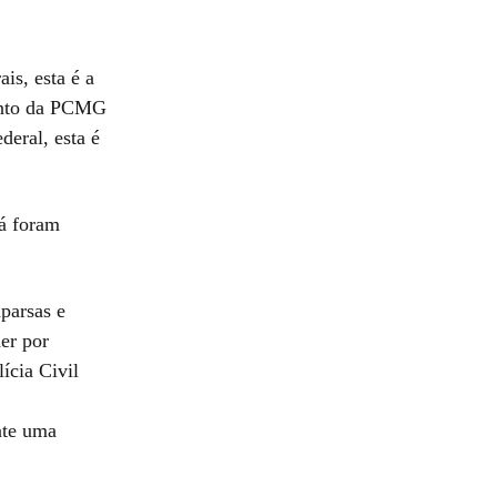
is, esta é a
mento da PCMG
ederal, esta é
já foram
parsas e
er por
ícia Civil
nte uma