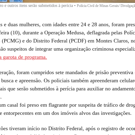
ro e outros itens serão submetidos à perícia
•
Polícia Civil de Minas Gerais/ Divulgaç
 e duas mulheres, com idades entre 24 e 28 anos, foram pre
feira (10), durante a Operação Medusa, deflagrada pelas Políc
 (PCMG) e do Distrito Federal (PCDF) em Montes Claros, n
são suspeitos de integrar uma organização criminosa especial
sa garota de programa.
eração, foram cumpridos sete mandados de prisão preventiva 
busca e apreensão. Os policiais também apreenderam celulare
ais que serão submetidos à perícia para auxiliar no andament
.
m casal foi preso em flagrante por suspeita de tráfico de dro
de entorpecentes em um dos imóveis alvos das investigações.
ões tiveram início no Distrito Federal, após o registro de oco