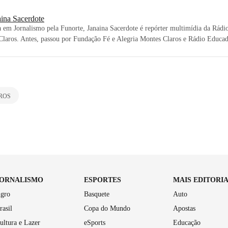
aina Sacerdote
em Jornalismo pela Funorte, Janaina Sacerdote é repórter multimídia da Rádio
Claros. Antes, passou por Fundação Fé e Alegria Montes Claros e Rádio Educa
ROS
JORNALISMO
ESPORTES
MAIS EDITORI
gro
Basquete
Auto
rasil
Copa do Mundo
Apostas
ultura e Lazer
eSports
Educação