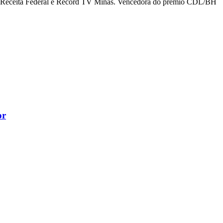
da Receita Federal e Record TV Minas. Vencedora do prêmio CDL/BH
or