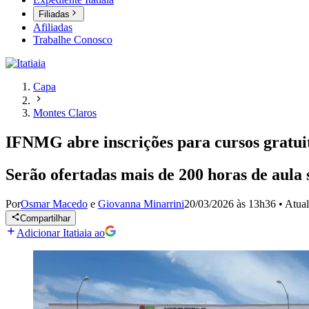
Filiadas
Afiliadas
Trabalhe Conosco
Capa
Montes Claros
IFNMG abre inscrições para cursos gratui
Serão ofertadas mais de 200 horas de aula so
Por
Osmar Macedo
e
Giovanna Minarrini
20/03/2026 às 13h36
•
Atua
Compartilhar
Adicionar Itatiaia ao