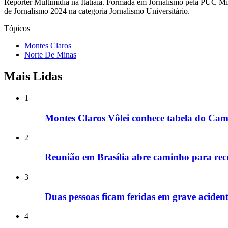
Repórter Multimídia na Itatiaia. Formada em Jornalismo pela PUC 
de Jornalismo 2024 na categoria Jornalismo Universitário.
Tópicos
Montes Claros
Norte De Minas
Mais Lidas
1
Montes Claros Vôlei conhece tabela do Ca
2
Reunião em Brasília abre caminho para re
3
Duas pessoas ficam feridas em grave acide
4