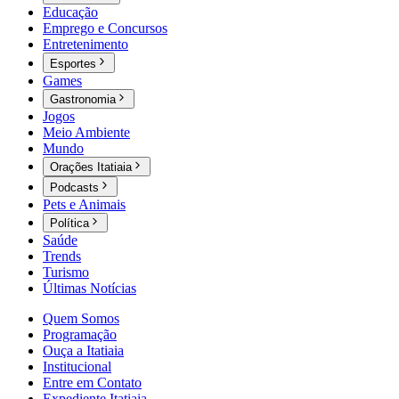
Educação
Emprego e Concursos
Entretenimento
Esportes
Games
Gastronomia
Jogos
Meio Ambiente
Mundo
Orações Itatiaia
Podcasts
Pets e Animais
Política
Saúde
Trends
Turismo
Últimas Notícias
Quem Somos
Programação
Ouça a Itatiaia
Institucional
Entre em Contato
Expediente Itatiaia