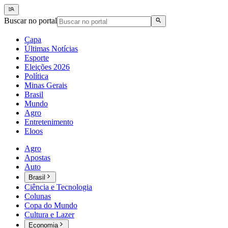
Buscar no portal
Capa
Últimas Notícias
Esporte
Eleições 2026
Política
Minas Gerais
Brasil
Mundo
Agro
Entretenimento
Eloos
Agro
Apostas
Auto
Brasil
Ciência e Tecnologia
Colunas
Copa do Mundo
Cultura e Lazer
Economia