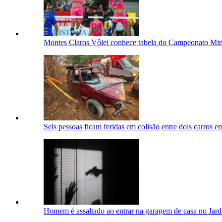
Montes Claros Vôlei conhece tabela do Campeonato Min
Seis pessoas ficam feridas em colisão entre dois carros e
Homem é assaltado ao entrar na garagem de casa no Jar