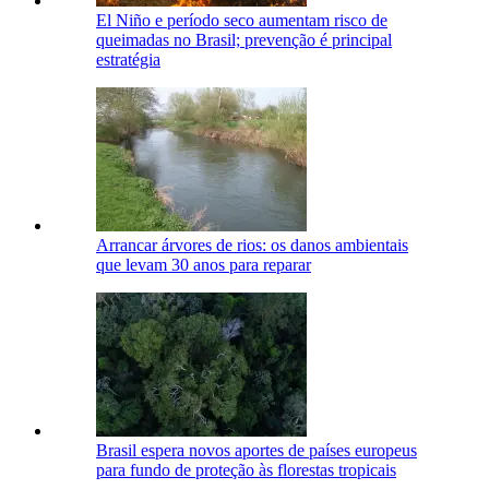
El Niño e período seco aumentam risco de
queimadas no Brasil; prevenção é principal
estratégia
Arrancar árvores de rios: os danos ambientais
que levam 30 anos para reparar
Brasil espera novos aportes de países europeus
para fundo de proteção às florestas tropicais