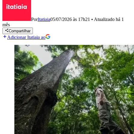
Por
Itatiaia
05/07/2026 às 17h21
•
Atualizado
há 1
mês
Compartilhar
Adicionar Itatiaia ao