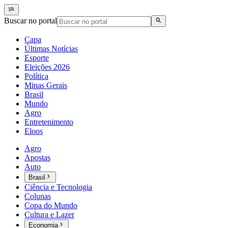
Buscar no portal
Capa
Últimas Notícias
Esporte
Eleições 2026
Política
Minas Gerais
Brasil
Mundo
Agro
Entretenimento
Eloos
Agro
Apostas
Auto
Brasil
Ciência e Tecnologia
Colunas
Copa do Mundo
Cultura e Lazer
Economia