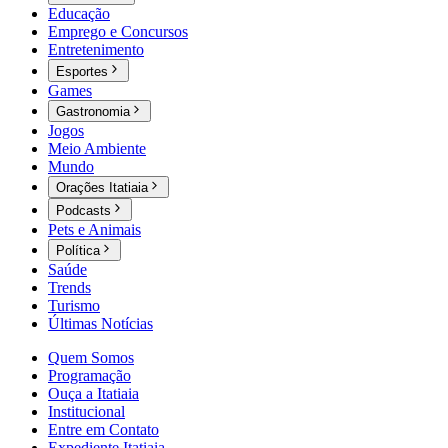
Educação
Emprego e Concursos
Entretenimento
Esportes
Games
Gastronomia
Jogos
Meio Ambiente
Mundo
Orações Itatiaia
Podcasts
Pets e Animais
Política
Saúde
Trends
Turismo
Últimas Notícias
Quem Somos
Programação
Ouça a Itatiaia
Institucional
Entre em Contato
Expediente Itatiaia