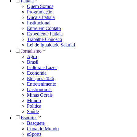
Itatiaia
Quem Somos
Programação
Ouça a Itatiaia
Institucional
Entre em Contato
Expediente Itatiaia
Trabalhe Conosco
Lei de Igualdade Salarial
Jornalismo
Agro
Brasil
Cultura e Lazer
Economia
Eleições 2026
Entretenimento
Gastronomia
Minas Gerais
Mundo
Política
Saúde
Esportes
Basquete
Copa do Mundo
eSports