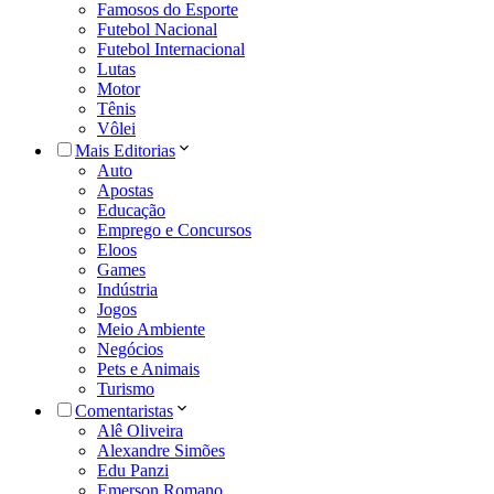
Famosos do Esporte
Futebol Nacional
Futebol Internacional
Lutas
Motor
Tênis
Vôlei
Mais Editorias
Auto
Apostas
Educação
Emprego e Concursos
Eloos
Games
Indústria
Jogos
Meio Ambiente
Negócios
Pets e Animais
Turismo
Comentaristas
Alê Oliveira
Alexandre Simões
Edu Panzi
Emerson Romano