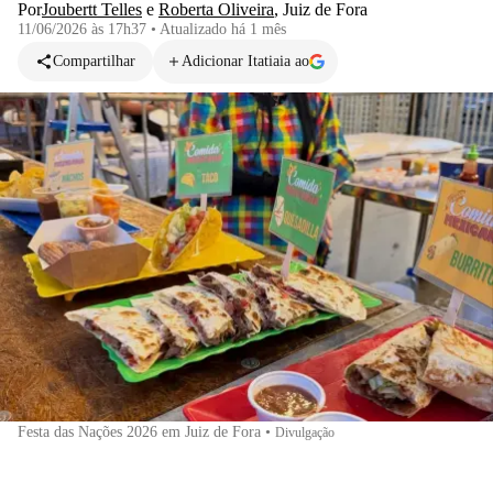
Por
Joubertt Telles
e
Roberta Oliveira
,
Juiz de Fora
11/06/2026 às 17h37
•
Atualizado
há 1 mês
Compartilhar
Adicionar Itatiaia ao
Festa das Nações 2026 em Juiz de Fora
•
Divulgação