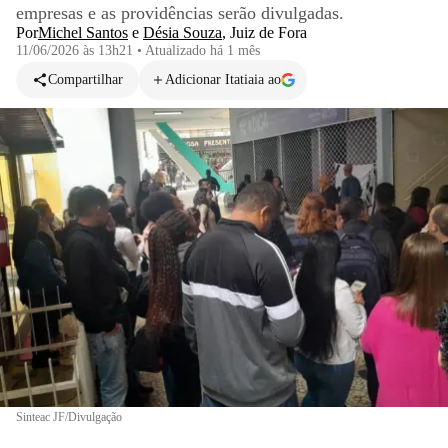
empresas e as providências serão divulgadas.
Por
Michel Santos
e
Désia Souza
,
Juiz de Fora
11/06/2026 às 13h21
•
Atualizado
há 1 mês
Compartilhar
Adicionar Itatiaia ao
Sinteac JF/Divulgação