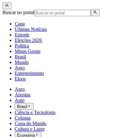
Buscar no portal
Capa
Últimas Notícias
Esporte
Eleições 2026
Política
Minas Gerais
Brasil
Mundo
Agro
Entretenimento
Eloos
Agro
Apostas
Auto
Brasil
Ciência e Tecnologia
Colunas
Copa do Mundo
Cultura e Lazer
Economia