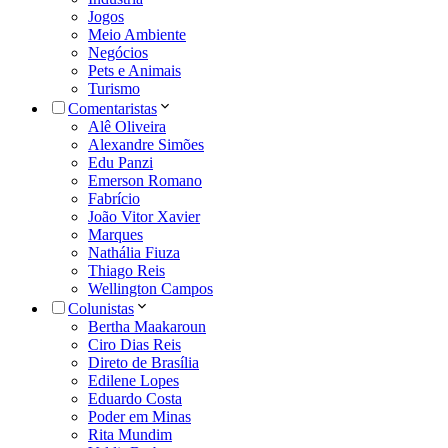
Jogos
Meio Ambiente
Negócios
Pets e Animais
Turismo
Comentaristas
Alê Oliveira
Alexandre Simões
Edu Panzi
Emerson Romano
Fabrício
João Vitor Xavier
Marques
Nathália Fiuza
Thiago Reis
Wellington Campos
Colunistas
Bertha Maakaroun
Ciro Dias Reis
Direto de Brasília
Edilene Lopes
Eduardo Costa
Poder em Minas
Rita Mundim