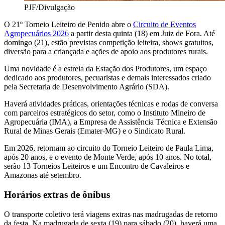
PJF/Divulgação
O 21º Torneio Leiteiro de Penido abre o
Circuito de Eventos
Agropecuários 2026
a partir desta quinta (18) em Juiz de Fora. Até
domingo (21), estão previstas competição leiteira, shows gratuitos,
diversão para a criançada e ações de apoio aos produtores rurais.
Uma novidade é a estreia da Estação dos Produtores, um espaço
dedicado aos produtores, pecuaristas e demais interessados criado
pela Secretaria de Desenvolvimento Agrário (SDA).
Haverá atividades práticas, orientações técnicas e rodas de conversa
com parceiros estratégicos do setor, como o Instituto Mineiro de
Agropecuária (IMA), a Empresa de Assistência Técnica e Extensão
Rural de Minas Gerais (Emater-MG) e o Sindicato Rural.
Em 2026, retornam ao circuito do Torneio Leiteiro de Paula Lima,
após 20 anos, e o evento de Monte Verde, após 10 anos. No total,
serão 13 Torneios Leiteiros e um Encontro de Cavaleiros e
Amazonas até setembro.
Horários extras de ônibus
O transporte coletivo terá viagens extras nas madrugadas de retorno
da festa. Na madrugada de sexta (19) para sábado (20), haverá uma