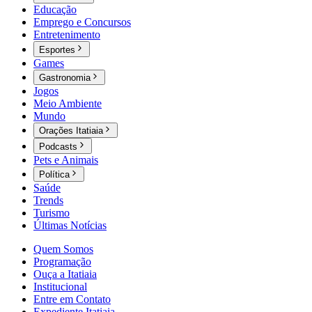
Educação
Emprego e Concursos
Entretenimento
Esportes
Games
Gastronomia
Jogos
Meio Ambiente
Mundo
Orações Itatiaia
Podcasts
Pets e Animais
Política
Saúde
Trends
Turismo
Últimas Notícias
Quem Somos
Programação
Ouça a Itatiaia
Institucional
Entre em Contato
Expediente Itatiaia