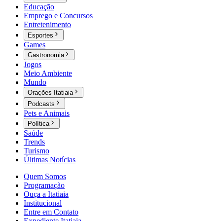
Educação
Emprego e Concursos
Entretenimento
Esportes
Games
Gastronomia
Jogos
Meio Ambiente
Mundo
Orações Itatiaia
Podcasts
Pets e Animais
Política
Saúde
Trends
Turismo
Últimas Notícias
Quem Somos
Programação
Ouça a Itatiaia
Institucional
Entre em Contato
Expediente Itatiaia