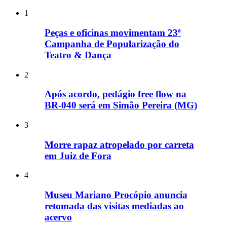
1
Peças e oficinas movimentam 23ª
Campanha de Popularização do
Teatro & Dança
2
Após acordo, pedágio free flow na
BR-040 será em Simão Pereira (MG)
3
Morre rapaz atropelado por carreta
em Juiz de Fora
4
Museu Mariano Procópio anuncia
retomada das visitas mediadas ao
acervo