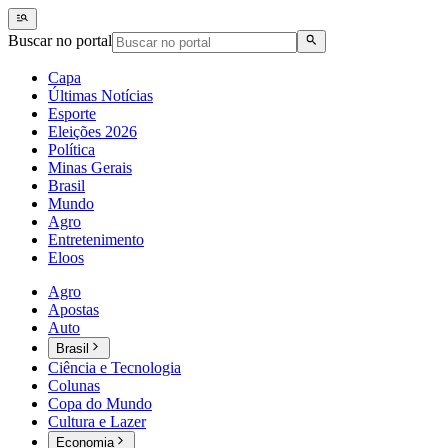
Buscar no portal
Capa
Últimas Notícias
Esporte
Eleições 2026
Política
Minas Gerais
Brasil
Mundo
Agro
Entretenimento
Eloos
Agro
Apostas
Auto
Brasil
Ciência e Tecnologia
Colunas
Copa do Mundo
Cultura e Lazer
Economia