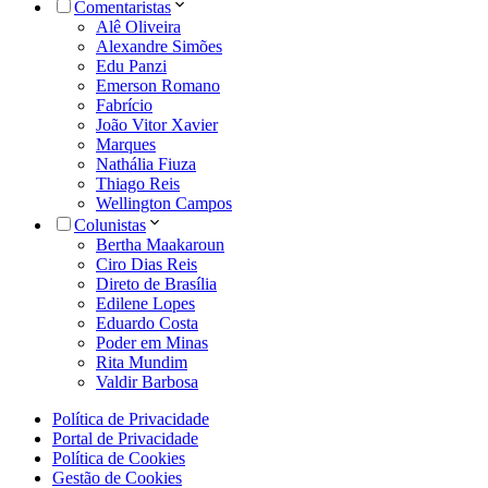
Comentaristas
Alê Oliveira
Alexandre Simões
Edu Panzi
Emerson Romano
Fabrício
João Vitor Xavier
Marques
Nathália Fiuza
Thiago Reis
Wellington Campos
Colunistas
Bertha Maakaroun
Ciro Dias Reis
Direto de Brasília
Edilene Lopes
Eduardo Costa
Poder em Minas
Rita Mundim
Valdir Barbosa
Política de Privacidade
Portal de Privacidade
Política de Cookies
Gestão de Cookies