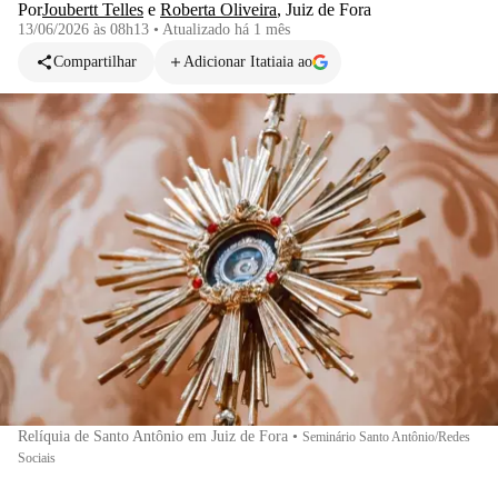
Por
Joubertt Telles
e
Roberta Oliveira
,
Juiz de Fora
13/06/2026 às 08h13
•
Atualizado
há 1 mês
Compartilhar
Adicionar Itatiaia ao
Relíquia de Santo Antônio em Juiz de Fora
•
Seminário Santo Antônio/Redes
Sociais