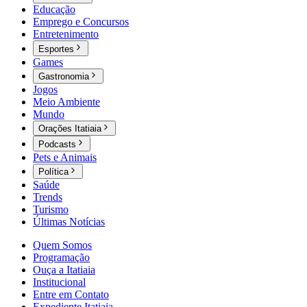
Educação
Emprego e Concursos
Entretenimento
Esportes
Games
Gastronomia
Jogos
Meio Ambiente
Mundo
Orações Itatiaia
Podcasts
Pets e Animais
Política
Saúde
Trends
Turismo
Últimas Notícias
Quem Somos
Programação
Ouça a Itatiaia
Institucional
Entre em Contato
Expediente Itatiaia