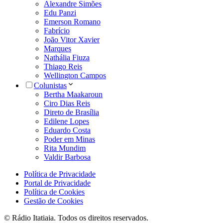
Alexandre Simões
Edu Panzi
Emerson Romano
Fabrício
João Vitor Xavier
Marques
Nathália Fiuza
Thiago Reis
Wellington Campos
Colunistas
Bertha Maakaroun
Ciro Dias Reis
Direto de Brasília
Edilene Lopes
Eduardo Costa
Poder em Minas
Rita Mundim
Valdir Barbosa
Política de Privacidade
Portal de Privacidade
Política de Cookies
Gestão de Cookies
© Rádio Itatiaia. Todos os direitos reservados.