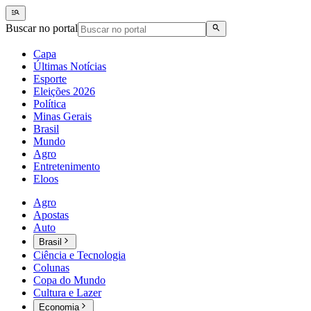
Buscar no portal
Capa
Últimas Notícias
Esporte
Eleições 2026
Política
Minas Gerais
Brasil
Mundo
Agro
Entretenimento
Eloos
Agro
Apostas
Auto
Brasil
Ciência e Tecnologia
Colunas
Copa do Mundo
Cultura e Lazer
Economia