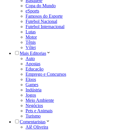
Basquete
Copa do Mundo
eSports
Famosos do Esporte
Futebol Nacional
Futebol Internacional
Lutas
Motor
Tênis
Vôlei
Mais Editorias
Auto
Apostas
Educação
Emprego e Concursos
Eloos
Games
Indústria
Jogos
Meio Ambiente
Negócios
Pets e Animais
Turismo
Comentaristas
Alê Oliveira