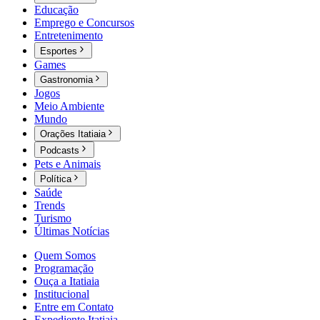
Educação
Emprego e Concursos
Entretenimento
Esportes
Games
Gastronomia
Jogos
Meio Ambiente
Mundo
Orações Itatiaia
Podcasts
Pets e Animais
Política
Saúde
Trends
Turismo
Últimas Notícias
Quem Somos
Programação
Ouça a Itatiaia
Institucional
Entre em Contato
Expediente Itatiaia