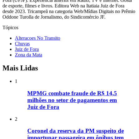
Fora (UFJF). Experiência anterior em Rádio, TV e Internet. Gosta
de esporte, filmes e livros. Editora Web na Itatiaia Juiz de Fora
desde 2023. Tricampeã na categoria Web/Mídias Digitais no Prêmio
Oddone Turolla de Jornalismo, do Sindicomércio JF.
Tópicos
Alteracoes No Transito
Chuvas
Juiz de Fora
Zona da Mata
Mais Lidas
1
MPMG combate fraude de R$ 14,5
milhões no setor de pagamentos em
Juiz de Fora
2
Coronel da reserva da PM suspeito de
importunar passageira em ônibus tem