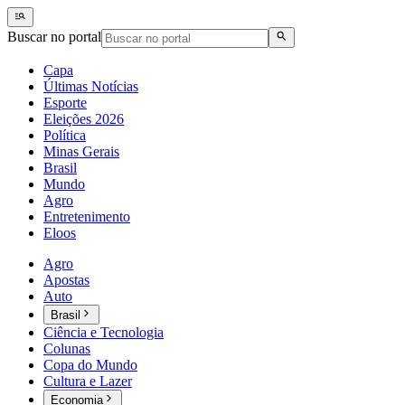
Buscar no portal
Capa
Últimas Notícias
Esporte
Eleições 2026
Política
Minas Gerais
Brasil
Mundo
Agro
Entretenimento
Eloos
Agro
Apostas
Auto
Brasil
Ciência e Tecnologia
Colunas
Copa do Mundo
Cultura e Lazer
Economia