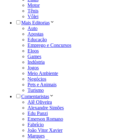
Motor
Tênis
Vôlei
Mais Editorias
Auto
Apostas
Educação
Emprego e Concursos
Eloos
Games
Indústria
Jogos
Meio Ambiente
Negócios
Pets e Animais
Turismo
Comentaristas
Alê Oliveira
Alexandre Simões
Edu Panzi
Emerson Romano
Fabrício
João Vitor Xavier
Marques