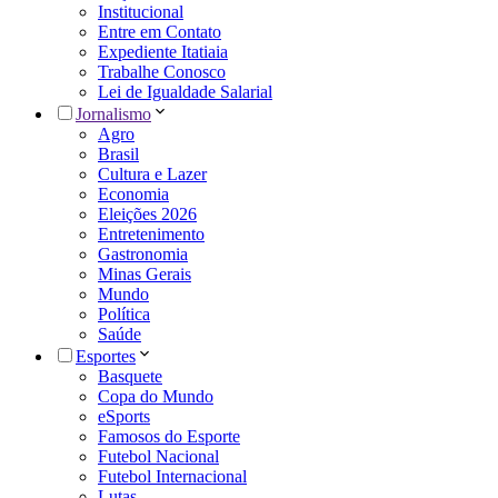
Institucional
Entre em Contato
Expediente Itatiaia
Trabalhe Conosco
Lei de Igualdade Salarial
Jornalismo
Agro
Brasil
Cultura e Lazer
Economia
Eleições 2026
Entretenimento
Gastronomia
Minas Gerais
Mundo
Política
Saúde
Esportes
Basquete
Copa do Mundo
eSports
Famosos do Esporte
Futebol Nacional
Futebol Internacional
Lutas