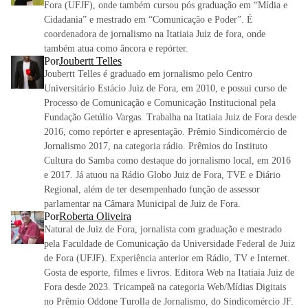
Fora (UFJF), onde também cursou pós graduação em “Mídia e
Cidadania” e mestrado em “Comunicação e Poder”. É
coordenadora de jornalismo na Itatiaia Juiz de fora, onde
também atua como âncora e repórter.
Por
Joubertt Telles
Joubertt Telles é graduado em jornalismo pelo Centro
Universitário Estácio Juiz de Fora, em 2010, e possui curso de
Processo de Comunicação e Comunicação Institucional pela
Fundação Getúlio Vargas. Trabalha na Itatiaia Juiz de Fora desde
2016, como repórter e apresentação. Prêmio Sindicomércio de
Jornalismo 2017, na categoria rádio. Prêmios do Instituto
Cultura do Samba como destaque do jornalismo local, em 2016
e 2017. Já atuou na Rádio Globo Juiz de Fora, TVE e Diário
Regional, além de ter desempenhado função de assessor
parlamentar na Câmara Municipal de Juiz de Fora.
Por
Roberta Oliveira
Natural de Juiz de Fora, jornalista com graduação e mestrado
pela Faculdade de Comunicação da Universidade Federal de Juiz
de Fora (UFJF). Experiência anterior em Rádio, TV e Internet.
Gosta de esporte, filmes e livros. Editora Web na Itatiaia Juiz de
Fora desde 2023. Tricampeã na categoria Web/Mídias Digitais
no Prêmio Oddone Turolla de Jornalismo, do Sindicomércio JF.