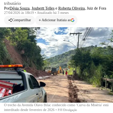
tributário
Por
Désia Souza
,
Joubertt Telles
e
Roberta Oliveira
,
Juiz de Fora
27/04/2026 às 18h19
•
Atualizado
há 3 meses
Compartilhar
Adicionar Itatiaia ao
O trecho da Avenida Olavo Bilac conhecido como 'Curva da Miséria' está
interditado desde fevereiro de 2026
•
PJF/Divulgação