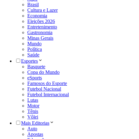
Brasil
Cultura e Lazer
Economia
Eleições 2026
Entretenimento
Gastronomia
Minas Gerais
Mundo
Política
Saúde
Esportes
Basquete
Copa do Mundo
eSports
Famosos do Esporte
Futebol Nacional
Futebol Internacional
Lutas
Motor
Tênis
Vôlei
Mais Editorias
Auto
Apostas