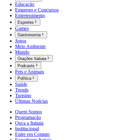
Educação
Emprego e Concursos
Entretenimento
Esportes
Games
Gastronomia
Jogos
Meio Ambiente
Mundo
Orações Itatiaia
Podcasts
Pets e Animais
Política
Saúde
Trends
Turismo
Últimas Notícias
Quem Somos
Programação
Ouça a Itatiaia
Institucional
Entre em Contato
Expediente Itatiaia