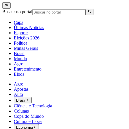
Buscar no portal
Capa
Últimas Notícias
Esporte
Eleições 2026
Política
Minas Gerais
Brasil
Mundo
Agro
Entretenimento
Eloos
Agro
Apostas
Auto
Brasil
Ciência e Tecnologia
Colunas
Copa do Mundo
Cultura e Lazer
Economia