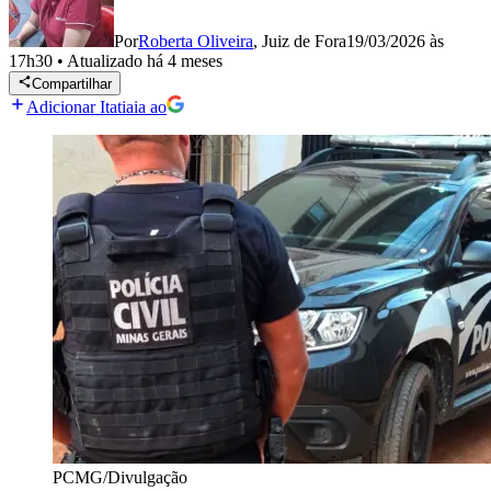
Por
Roberta Oliveira
,
Juiz de Fora
19/03/2026 às
17h30
•
Atualizado
há 4 meses
Compartilhar
Adicionar Itatiaia ao
PCMG/Divulgação