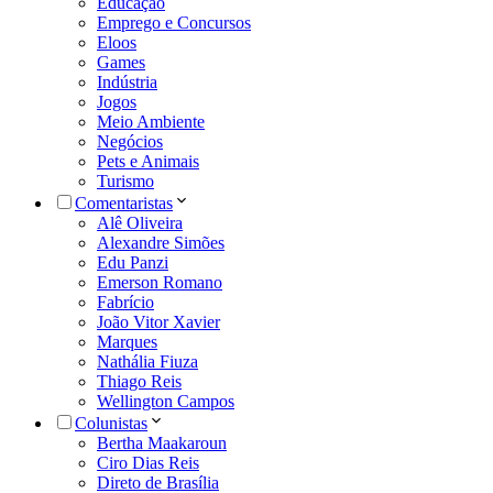
Educação
Emprego e Concursos
Eloos
Games
Indústria
Jogos
Meio Ambiente
Negócios
Pets e Animais
Turismo
Comentaristas
Alê Oliveira
Alexandre Simões
Edu Panzi
Emerson Romano
Fabrício
João Vitor Xavier
Marques
Nathália Fiuza
Thiago Reis
Wellington Campos
Colunistas
Bertha Maakaroun
Ciro Dias Reis
Direto de Brasília