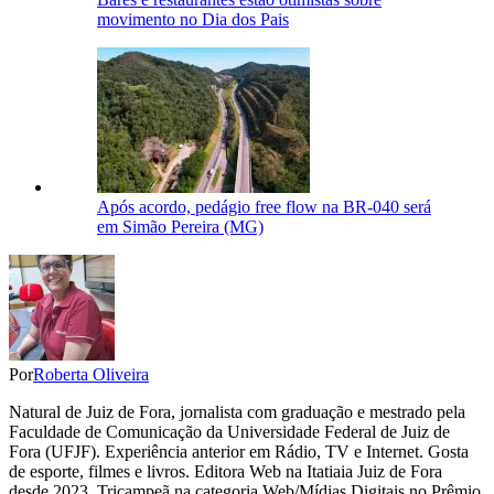
movimento no Dia dos Pais
Após acordo, pedágio free flow na BR-040 será
em Simão Pereira (MG)
Por
Roberta Oliveira
Natural de Juiz de Fora, jornalista com graduação e mestrado pela
Faculdade de Comunicação da Universidade Federal de Juiz de
Fora (UFJF). Experiência anterior em Rádio, TV e Internet. Gosta
de esporte, filmes e livros. Editora Web na Itatiaia Juiz de Fora
desde 2023. Tricampeã na categoria Web/Mídias Digitais no Prêmio