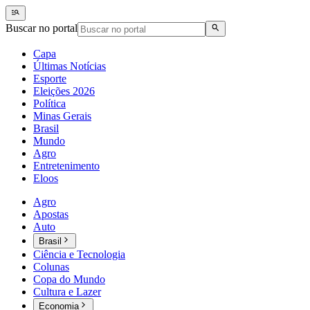
Buscar no portal
Capa
Últimas Notícias
Esporte
Eleições 2026
Política
Minas Gerais
Brasil
Mundo
Agro
Entretenimento
Eloos
Agro
Apostas
Auto
Brasil
Ciência e Tecnologia
Colunas
Copa do Mundo
Cultura e Lazer
Economia