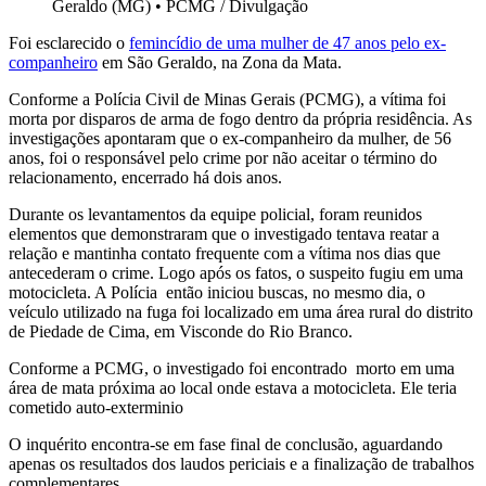
Geraldo (MG)
•
PCMG / Divulgação
Foi esclarecido o
femincídio de uma mulher de 47 anos pelo ex-
companheiro
em São Geraldo, na Zona da Mata.
Conforme a Polícia Civil de Minas Gerais (PCMG), a vítima foi
morta por disparos de arma de fogo dentro da própria residência. As
investigações apontaram que o ex-companheiro da mulher, de 56
anos, foi o responsável pelo crime por não aceitar o término do
relacionamento, encerrado há dois anos.
Durante os levantamentos da equipe policial, foram reunidos
elementos que demonstraram que o investigado tentava reatar a
relação e mantinha contato frequente com a vítima nos dias que
antecederam o crime. Logo após os fatos, o suspeito fugiu em uma
motocicleta. A Polícia então iniciou buscas, no mesmo dia, o
veículo utilizado na fuga foi localizado em uma área rural do distrito
de Piedade de Cima, em Visconde do Rio Branco.
Conforme a PCMG, o investigado foi encontrado morto em uma
área de mata próxima ao local onde estava a motocicleta. Ele teria
cometido auto-exterminio
O inquérito encontra-se em fase final de conclusão, aguardando
apenas os resultados dos laudos periciais e a finalização de trabalhos
complementares.