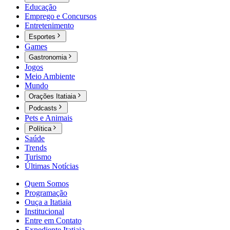
Educação
Emprego e Concursos
Entretenimento
Esportes
Games
Gastronomia
Jogos
Meio Ambiente
Mundo
Orações Itatiaia
Podcasts
Pets e Animais
Política
Saúde
Trends
Turismo
Últimas Notícias
Quem Somos
Programação
Ouça a Itatiaia
Institucional
Entre em Contato
Expediente Itatiaia