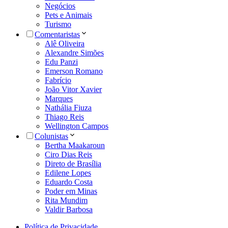
Negócios
Pets e Animais
Turismo
Comentaristas
Alê Oliveira
Alexandre Simões
Edu Panzi
Emerson Romano
Fabrício
João Vitor Xavier
Marques
Nathália Fiuza
Thiago Reis
Wellington Campos
Colunistas
Bertha Maakaroun
Ciro Dias Reis
Direto de Brasília
Edilene Lopes
Eduardo Costa
Poder em Minas
Rita Mundim
Valdir Barbosa
Política de Privacidade