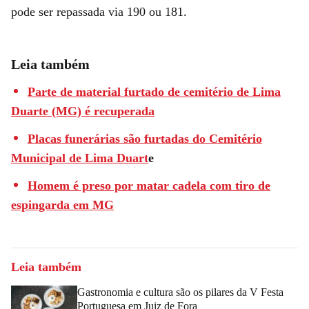
pode ser repassada via 190 ou 181.
Leia também
Parte de material furtado de cemitério de Lima
Duarte (MG) é recuperada
Placas funerárias são furtadas do Cemitério
Municipal de Lima Duart
e
Homem é preso por matar cadela com tiro de
espingarda em MG
Leia também
Gastronomia e cultura são os pilares da V Festa
Portuguesa em Juiz de Fora