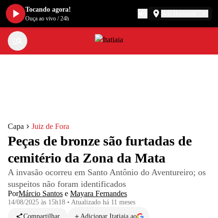
Tocando agora!
Belo Horizonte
Ouça ao vivo
/
24h
Capa
Juiz de Fora
Peças de bronze são furtadas de
cemitério da Zona da Mata
A invasão ocorreu em Santo Antônio do Aventureiro; os
suspeitos não foram identificados
Por
Márcio Santos
e
Mayara Fernandes
14/08/2025 às 15h18
•
Atualizado
há 11 meses
Compartilhar
Adicionar Itatiaia ao