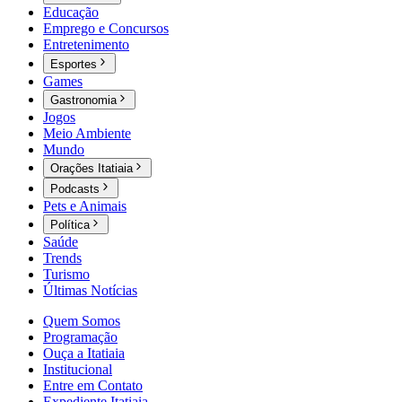
Educação
Emprego e Concursos
Entretenimento
Esportes
Games
Gastronomia
Jogos
Meio Ambiente
Mundo
Orações Itatiaia
Podcasts
Pets e Animais
Política
Saúde
Trends
Turismo
Últimas Notícias
Quem Somos
Programação
Ouça a Itatiaia
Institucional
Entre em Contato
Expediente Itatiaia