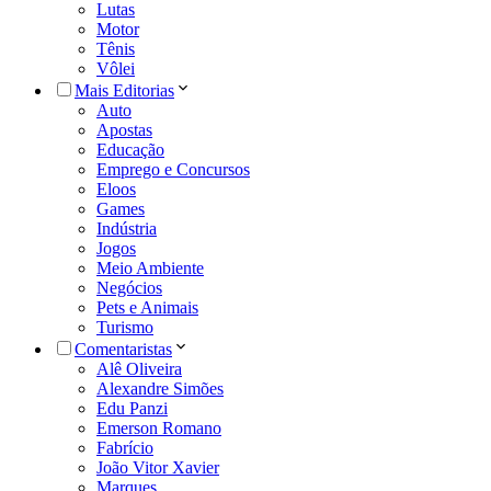
Lutas
Motor
Tênis
Vôlei
Mais Editorias
Auto
Apostas
Educação
Emprego e Concursos
Eloos
Games
Indústria
Jogos
Meio Ambiente
Negócios
Pets e Animais
Turismo
Comentaristas
Alê Oliveira
Alexandre Simões
Edu Panzi
Emerson Romano
Fabrício
João Vitor Xavier
Marques