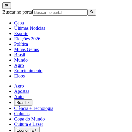
Buscar no portal
Capa
Últimas Notícias
Esporte
Eleições 2026
Política
Minas Gerais
Brasil
Mundo
Agro
Entretenimento
Eloos
Agro
Apostas
Auto
Brasil
Ciência e Tecnologia
Colunas
Copa do Mundo
Cultura e Lazer
Economia