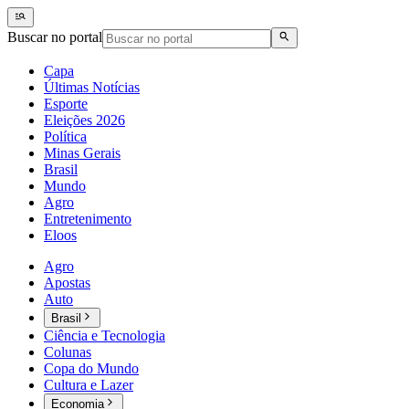
Buscar no portal
Capa
Últimas Notícias
Esporte
Eleições 2026
Política
Minas Gerais
Brasil
Mundo
Agro
Entretenimento
Eloos
Agro
Apostas
Auto
Brasil
Ciência e Tecnologia
Colunas
Copa do Mundo
Cultura e Lazer
Economia