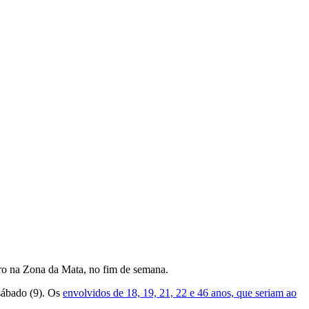
iro na Zona da Mata, no fim de semana.
sábado (9). Os
envolvidos de 18, 19, 21, 22 e 46 anos, que seriam ao