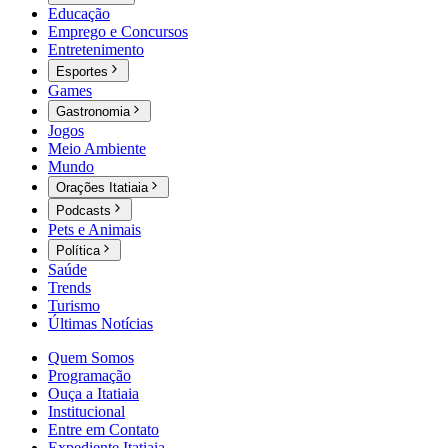
Educação
Emprego e Concursos
Entretenimento
Esportes
Games
Gastronomia
Jogos
Meio Ambiente
Mundo
Orações Itatiaia
Podcasts
Pets e Animais
Política
Saúde
Trends
Turismo
Últimas Notícias
Quem Somos
Programação
Ouça a Itatiaia
Institucional
Entre em Contato
Expediente Itatiaia