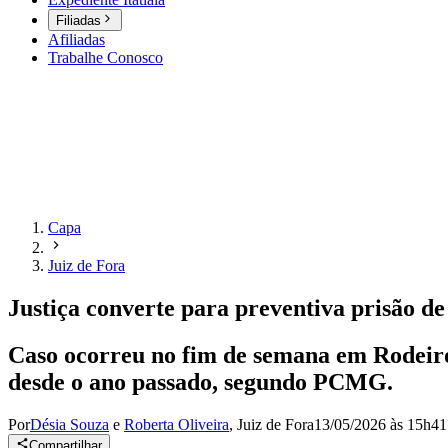
Filiadas
Afiliadas
Trabalhe Conosco
Capa
Juiz de Fora
Justiça converte para preventiva prisão d
Caso ocorreu no fim de semana em Rodeiro
desde o ano passado, segundo PCMG.
Por
Désia Souza
e
Roberta Oliveira
,
Juiz de Fora
13/05/2026 às 15h41
Compartilhar