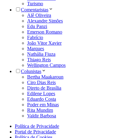
Turismo
Comentaristas
Alê Oliveira
Alexandre Simões
Edu Panzi
Emerson Romano
Fabrício
João Vitor Xavier
Marques
Nathália Fiuza
Thiago Reis
Wellington Campos
Colunistas
Bertha Maakaroun
Ciro Dias Reis
Direto de Brasília
Edilene Lopes
Eduardo Costa
Poder em Minas
Rita Mundim
Valdir Barbosa
Política de Privacidade
Portal de Privacidade
Política de Cookies