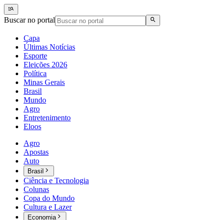
Buscar no portal
Capa
Últimas Notícias
Esporte
Eleições 2026
Política
Minas Gerais
Brasil
Mundo
Agro
Entretenimento
Eloos
Agro
Apostas
Auto
Brasil
Ciência e Tecnologia
Colunas
Copa do Mundo
Cultura e Lazer
Economia