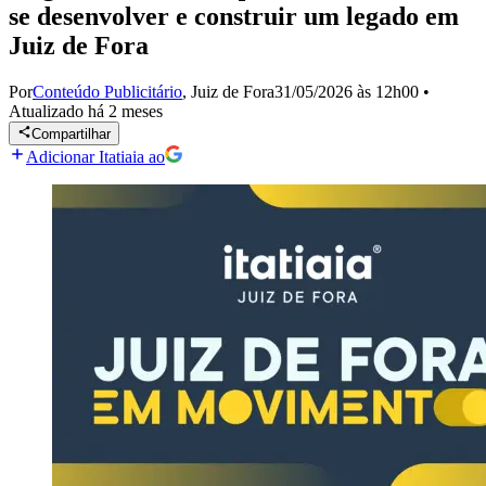
se desenvolver e construir um legado em
Juiz de Fora
Por
Conteúdo Publicitário
,
Juiz de Fora
31/05/2026 às 12h00
•
Atualizado
há 2 meses
Compartilhar
Adicionar Itatiaia ao