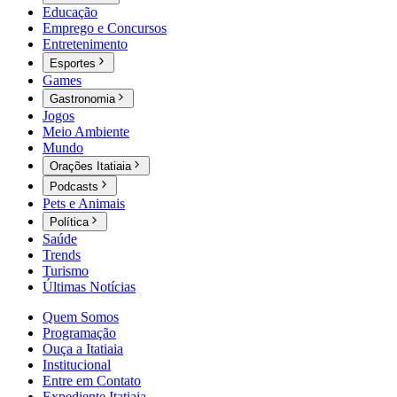
Educação
Emprego e Concursos
Entretenimento
Esportes
Games
Gastronomia
Jogos
Meio Ambiente
Mundo
Orações Itatiaia
Podcasts
Pets e Animais
Política
Saúde
Trends
Turismo
Últimas Notícias
Quem Somos
Programação
Ouça a Itatiaia
Institucional
Entre em Contato
Expediente Itatiaia