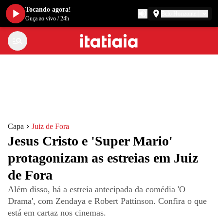
Tocando agora!
Belo Horizonte
Ouça ao vivo
/
24h
Capa
Juiz de Fora
Jesus Cristo e 'Super Mario'
protagonizam as estreias em Juiz
de Fora
Além disso, há a estreia antecipada da comédia 'O
Drama', com Zendaya e Robert Pattinson. Confira o que
está em cartaz nos cinemas.