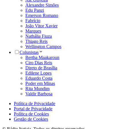
Alexandre Simões
Edu Panzi
Emerson Romano
Fabrício
João Vitor Xavier
Marques
Nathália Fiuza
Thiago Reis
Wellington Campos
Colunistas
Bertha Maakaroun
Ciro Dias Reis
Direto de Brasília
Edilene Lopes
Eduardo Costa
Poder em Minas
Rita Mundim
Valdir Barbosa
Política de Privacidade
Portal de Privacidade
Política de Cookies
Gestão de Cookies
© Rádio Itatiaia. Todos os direitos reservados.