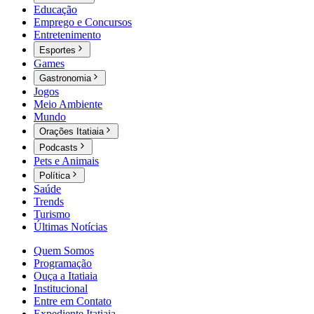
Educação
Emprego e Concursos
Entretenimento
Esportes
Games
Gastronomia
Jogos
Meio Ambiente
Mundo
Orações Itatiaia
Podcasts
Pets e Animais
Política
Saúde
Trends
Turismo
Últimas Notícias
Quem Somos
Programação
Ouça a Itatiaia
Institucional
Entre em Contato
Expediente Itatiaia