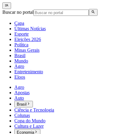
Buscar no portal
Capa
Últimas Notícias
Esporte
Eleições 2026
Política
Minas Gerais
Brasil
Mundo
Agro
Entretenimento
Eloos
Agro
Apostas
Auto
Brasil
Ciência e Tecnologia
Colunas
Copa do Mundo
Cultura e Lazer
Economia