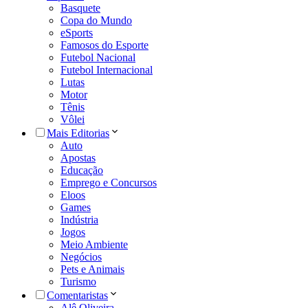
Basquete
Copa do Mundo
eSports
Famosos do Esporte
Futebol Nacional
Futebol Internacional
Lutas
Motor
Tênis
Vôlei
Mais Editorias
Auto
Apostas
Educação
Emprego e Concursos
Eloos
Games
Indústria
Jogos
Meio Ambiente
Negócios
Pets e Animais
Turismo
Comentaristas
Alê Oliveira