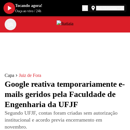
Tocando agora!
Belo Horizonte
Ouça ao vivo
/
24h
Capa
Juiz de Fora
Google reativa temporariamente e-
mails geridos pela Faculdade de
Engenharia da UFJF
Segundo UFJF, contas foram criadas sem autorização
institucional e acordo previa encerramento em
novembro.