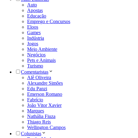
Auto
Apostas
Educação
Emprego e Concursos
Eloos
Games
Indústria
Jogos
Meio Ambiente
Negócios
Pets e Animais
Turismo
Comentaristas
Alê Oliveira
Alexandre Simões
Edu Panzi
Emerson Romano
Fabrício
João Vitor Xavier
Marques
Nathália Fiuza
Thiago Reis
Wellington Campos
Colunistas