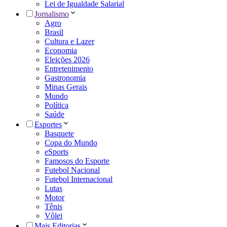
Lei de Igualdade Salarial
Jornalismo
Agro
Brasil
Cultura e Lazer
Economia
Eleições 2026
Entretenimento
Gastronomia
Minas Gerais
Mundo
Política
Saúde
Esportes
Basquete
Copa do Mundo
eSports
Famosos do Esporte
Futebol Nacional
Futebol Internacional
Lutas
Motor
Tênis
Vôlei
Mais Editorias