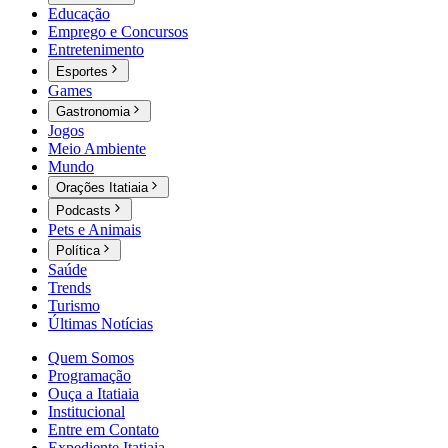
Educação
Emprego e Concursos
Entretenimento
Esportes
Games
Gastronomia
Jogos
Meio Ambiente
Mundo
Orações Itatiaia
Podcasts
Pets e Animais
Política
Saúde
Trends
Turismo
Últimas Notícias
Quem Somos
Programação
Ouça a Itatiaia
Institucional
Entre em Contato
Expediente Itatiaia