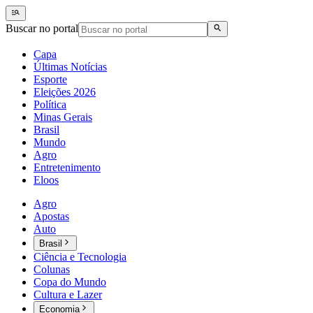
Buscar no portal
Capa
Últimas Notícias
Esporte
Eleições 2026
Política
Minas Gerais
Brasil
Mundo
Agro
Entretenimento
Eloos
Agro
Apostas
Auto
Brasil
Ciência e Tecnologia
Colunas
Copa do Mundo
Cultura e Lazer
Economia