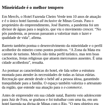
Mineiridade é o melhor tempero
Em Mercês, o Hotel Fazenda Cheiro Verde tem 10 anos de atuação
e é o único hotel fazenda
all inclusive
de Minas Gerais. Para o
proprietário do empreendimento, José Barreto, a pandemia foi um
divisor de águas para o negócio, que viu o movimento crescer. “No
pós pandemia, as pessoas passaram a valorizar mais o lazer e
qualidade de vida”, afirma.
Barreto também pontua o desenvolvimento da mineiridade e o perfil
acolhedor do mineiro como pontos positivos. “A Zona da Mata era
carente de turismo. Mercês não tinha perfil turístico, mas tem boas
cachoeiras, festas religiosas que atraem mercesanos ausentes. É uma
cidade acolhedora”, ressalta.
Ao pontuar as características do hotel, ele fala sobre a estrutura
montada para atender às necessidades de todas as faixas etárias.
Recreação que atende desde o bebê até a pessoa idosa, garantindo
tranquilidade para a família. O espaço também valoriza o artesanato
da região, que estende sua atuação para o
e-commerce
.
Antes de empreender em sua cidade natal, Barreto veio adolescente
para Juiz de Fora, se graduou e foi trabalhar com uma tia, em um
hotel fazenda na divisa de Minas com o Rio. “O meu objetivo era