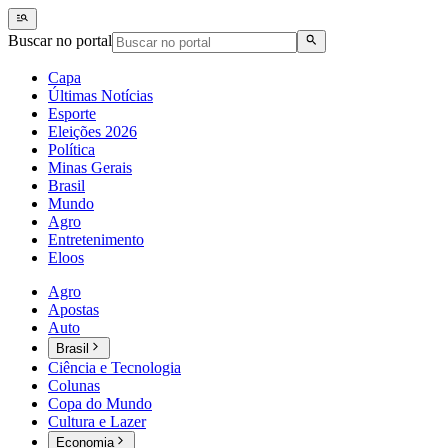
Buscar no portal
Capa
Últimas Notícias
Esporte
Eleições 2026
Política
Minas Gerais
Brasil
Mundo
Agro
Entretenimento
Eloos
Agro
Apostas
Auto
Brasil
Ciência e Tecnologia
Colunas
Copa do Mundo
Cultura e Lazer
Economia