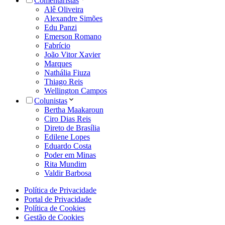
Comentaristas
Alê Oliveira
Alexandre Simões
Edu Panzi
Emerson Romano
Fabrício
João Vitor Xavier
Marques
Nathália Fiuza
Thiago Reis
Wellington Campos
Colunistas
Bertha Maakaroun
Ciro Dias Reis
Direto de Brasília
Edilene Lopes
Eduardo Costa
Poder em Minas
Rita Mundim
Valdir Barbosa
Política de Privacidade
Portal de Privacidade
Política de Cookies
Gestão de Cookies