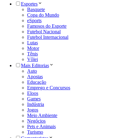
Esportes
Basquete
Copa do Mundo
eSports
Famosos do Esporte
Futebol Nacional
Futebol Internacional
Lutas
Motor
Tênis
Vôlei
Mais Editorias
Auto
Apostas
Educação
Emprego e Concursos
Eloos
Games
Indústria
Jogos
Meio Ambiente
Negócios
Pets e Animais
Turismo