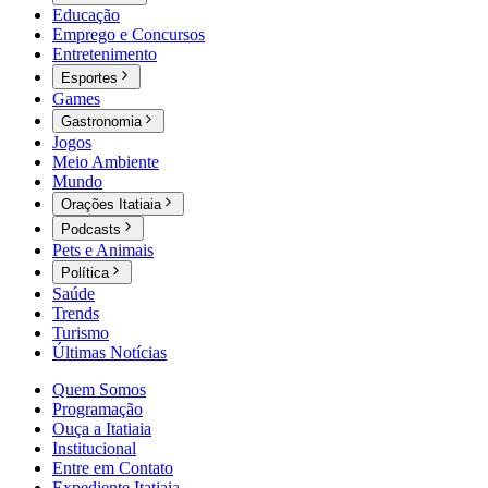
Educação
Emprego e Concursos
Entretenimento
Esportes
Games
Gastronomia
Jogos
Meio Ambiente
Mundo
Orações Itatiaia
Podcasts
Pets e Animais
Política
Saúde
Trends
Turismo
Últimas Notícias
Quem Somos
Programação
Ouça a Itatiaia
Institucional
Entre em Contato
Expediente Itatiaia