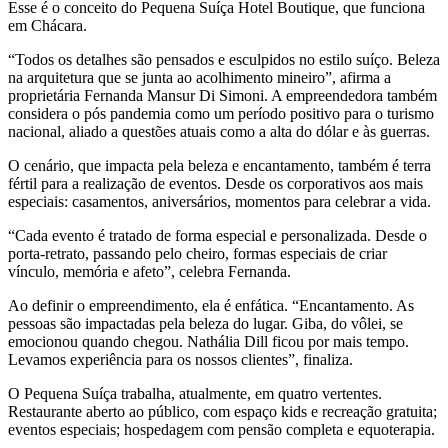
Esse é o conceito do Pequena Suíça Hotel Boutique, que funciona
em Chácara.
“Todos os detalhes são pensados e esculpidos no estilo suíço. Beleza
na arquitetura que se junta ao acolhimento mineiro”, afirma a
proprietária Fernanda Mansur Di Simoni. A empreendedora também
considera o pós pandemia como um período positivo para o turismo
nacional, aliado a questões atuais como a alta do dólar e às guerras.
O cenário, que impacta pela beleza e encantamento, também é terra
fértil para a realização de eventos. Desde os corporativos aos mais
especiais: casamentos, aniversários, momentos para celebrar a vida.
“Cada evento é tratado de forma especial e personalizada. Desde o
porta-retrato, passando pelo cheiro, formas especiais de criar
vínculo, memória e afeto”, celebra Fernanda.
Ao definir o empreendimento, ela é enfática. “Encantamento. As
pessoas são impactadas pela beleza do lugar. Giba, do vôlei, se
emocionou quando chegou. Nathália Dill ficou por mais tempo.
Levamos experiência para os nossos clientes”, finaliza.
O Pequena Suíça trabalha, atualmente, em quatro vertentes.
Restaurante aberto ao público, com espaço kids e recreação gratuita;
eventos especiais; hospedagem com pensão completa e equoterapia.