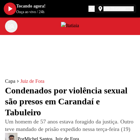
Tocando agora!
Belo Horizonte
Ouça ao vivo
/
24h
Capa
Juiz de Fora
Condenados por violência sexual
são presos em Carandaí e
Tabuleiro
Um homem de 57 anos estava foragido da justiça. Outro
teve mandado de prisão expedido nessa terça-feira (19)
Por
Michel Santos
,
Juiz de Fora