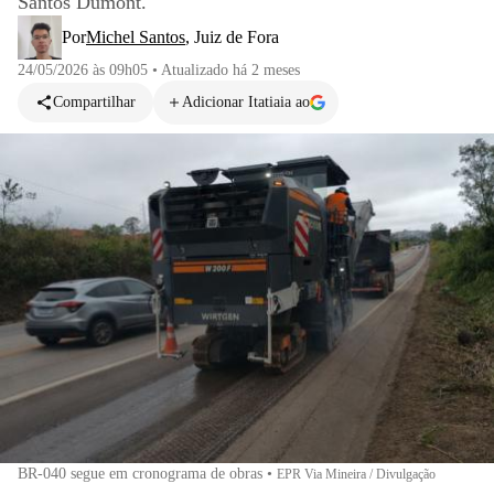
Santos Dumont.
Por
Michel Santos
,
Juiz de Fora
24/05/2026 às 09h05
•
Atualizado
há 2 meses
Compartilhar
Adicionar Itatiaia ao
BR-040 segue em cronograma de obras
•
EPR Via Mineira / Divulgação