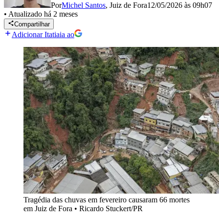
Por
Michel Santos
,
Juiz de Fora
12/05/2026 às 09h07
•
Atualizado
há 2 meses
Compartilhar
Adicionar Itatiaia ao
Tragédia das chuvas em fevereiro causaram 66 mortes
em Juiz de Fora
•
Ricardo Stuckert/PR