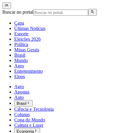
Buscar no portal
Capa
Últimas Notícias
Esporte
Eleições 2026
Política
Minas Gerais
Brasil
Mundo
Agro
Entretenimento
Eloos
Agro
Apostas
Auto
Brasil
Ciência e Tecnologia
Colunas
Copa do Mundo
Cultura e Lazer
Economia