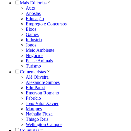
Mais Editorias
Auto
Apostas
Educação
Emprego e Concursos
Eloos
Games
Indústria
Jogos
Meio Ambiente
Negócios
Pets e Animais
Turismo
Comentaristas
Alê Oliveira
Alexandre Simões
Edu Panzi
Emerson Romano
Fabrício
João Vitor Xavier
Marques
Nathália Fiuza
Thiago Reis
Wellington Campos
Colunistas