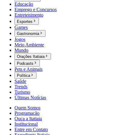
Educação
Emprego e Concursos
Entretenimento
Esportes
Games
Gastronomia
Jogos
Meio Ambiente
Mundo
Orações Itatiaia
Podcasts
Pets e Animais
Política
Saúde
Trends
Turismo
Últimas Notícias
Quem Somos
Programação
Ouça a Itatiaia
Institucional
Entre em Contato
Expediente Itatiaia