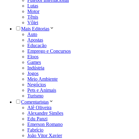
Futebol Internacional
Lutas
Motor
Tênis
Vôlei
Mais Editorias
Auto
Apostas
Educação
Emprego e Concursos
Eloos
Games
Indústria
Jogos
Meio Ambiente
Negócios
Pets e Animais
Turismo
Comentaristas
Alê Oliveira
Alexandre Simões
Edu Panzi
Emerson Romano
Fabrício
João Vitor Xavier