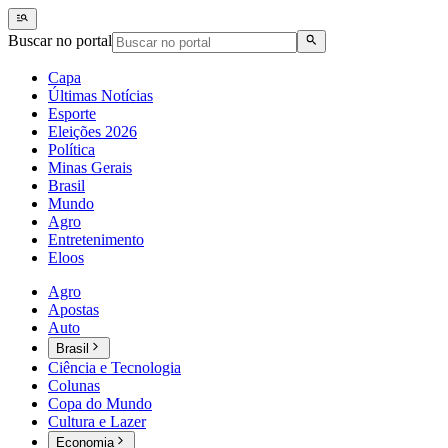
Buscar no portal
Capa
Últimas Notícias
Esporte
Eleições 2026
Política
Minas Gerais
Brasil
Mundo
Agro
Entretenimento
Eloos
Agro
Apostas
Auto
Brasil
Ciência e Tecnologia
Colunas
Copa do Mundo
Cultura e Lazer
Economia