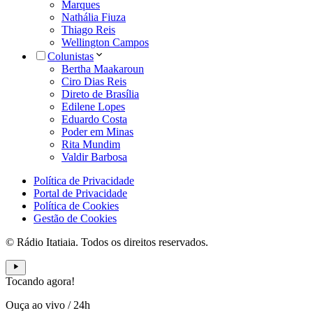
Marques
Nathália Fiuza
Thiago Reis
Wellington Campos
Colunistas
Bertha Maakaroun
Ciro Dias Reis
Direto de Brasília
Edilene Lopes
Eduardo Costa
Poder em Minas
Rita Mundim
Valdir Barbosa
Política de Privacidade
Portal de Privacidade
Política de Cookies
Gestão de Cookies
© Rádio Itatiaia. Todos os direitos reservados.
Tocando agora!
Ouça ao vivo
/
24h