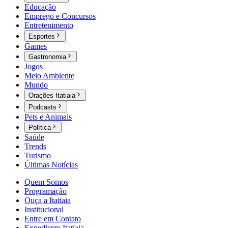
Educação
Emprego e Concursos
Entretenimento
Esportes
Games
Gastronomia
Jogos
Meio Ambiente
Mundo
Orações Itatiaia
Podcasts
Pets e Animais
Política
Saúde
Trends
Turismo
Últimas Notícias
Quem Somos
Programação
Ouça a Itatiaia
Institucional
Entre em Contato
Expediente Itatiaia