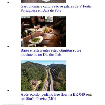
Gastronomia e cultura são os pilares da V Festa
Portuguesa em Juiz de Fora
Bares e restaurantes estão otimistas sobre
movimento no Dia dos Pais
Após acordo, pedágio free flow na BR-040 será
em Simão Pereira (MG)