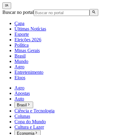
Buscar no portal
Capa
Últimas Notícias
Esporte
Eleições 2026
Política
Minas Gerais
Brasil
Mundo
Agro
Entretenimento
Eloos
Agro
Apostas
Auto
Brasil
Ciência e Tecnologia
Colunas
Copa do Mundo
Cultura e Lazer
Economia