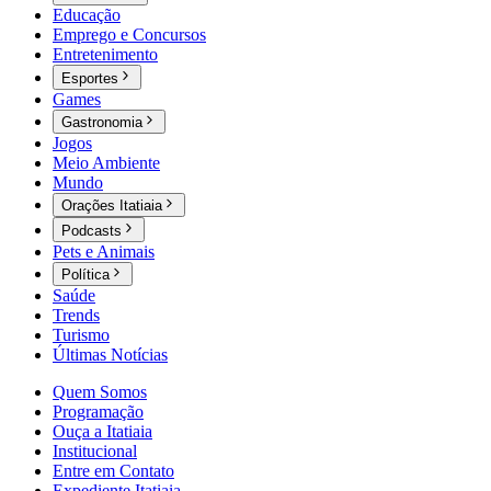
Educação
Emprego e Concursos
Entretenimento
Esportes
Games
Gastronomia
Jogos
Meio Ambiente
Mundo
Orações Itatiaia
Podcasts
Pets e Animais
Política
Saúde
Trends
Turismo
Últimas Notícias
Quem Somos
Programação
Ouça a Itatiaia
Institucional
Entre em Contato
Expediente Itatiaia