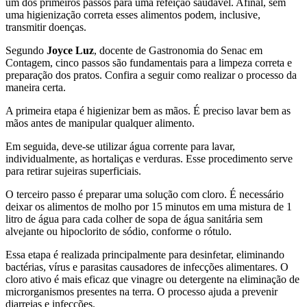
um dos primeiros passos para uma refeição saudável. Afinal, sem
uma higienização correta esses alimentos podem, inclusive,
transmitir doenças.
Segundo
Joyce Luz
, docente de Gastronomia do Senac em
Contagem, cinco passos são fundamentais para a limpeza correta e
preparação dos pratos. Confira a seguir como realizar o processo da
maneira certa.
A primeira etapa é higienizar bem as mãos. É preciso lavar bem as
mãos antes de manipular qualquer alimento.
Em seguida, deve-se utilizar água corrente para lavar,
individualmente, as hortaliças e verduras. Esse procedimento serve
para retirar sujeiras superficiais.
O terceiro passo é preparar uma solução com cloro. É necessário
deixar os alimentos de molho por 15 minutos em uma mistura de 1
litro de água para cada colher de sopa de água sanitária sem
alvejante ou hipoclorito de sódio, conforme o rótulo.
Essa etapa é realizada principalmente para desinfetar, eliminando
bactérias, vírus e parasitas causadores de infecções alimentares. O
cloro ativo é mais eficaz que vinagre ou detergente na eliminação de
microrganismos presentes na terra. O processo ajuda a prevenir
diarreias e infecções.