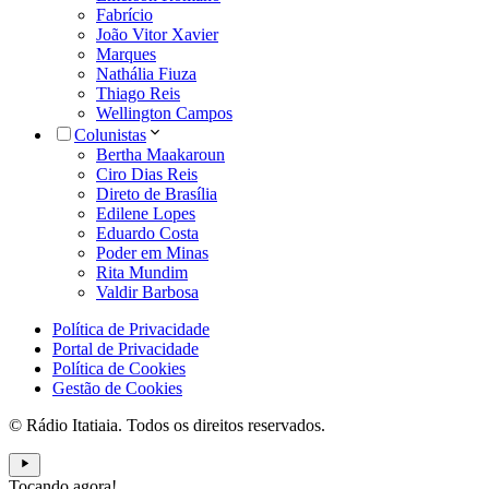
Fabrício
João Vitor Xavier
Marques
Nathália Fiuza
Thiago Reis
Wellington Campos
Colunistas
Bertha Maakaroun
Ciro Dias Reis
Direto de Brasília
Edilene Lopes
Eduardo Costa
Poder em Minas
Rita Mundim
Valdir Barbosa
Política de Privacidade
Portal de Privacidade
Política de Cookies
Gestão de Cookies
© Rádio Itatiaia. Todos os direitos reservados.
Tocando agora!