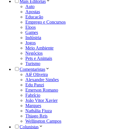
Mais Editorias
Auto
Apostas
Educação
Emprego e Concursos
Eloos
Games
Indústria
Jogos
Meio Ambiente
Negócios
Pets e Animais
Turismo
Comentaristas
Alê Oliveira
Alexandre Simões
Edu Panzi
Emerson Romano
Fabrício
João Vitor Xavier
Marques
Nathália Fiuza
Thiago Reis
Wellington Campos
Colunistas