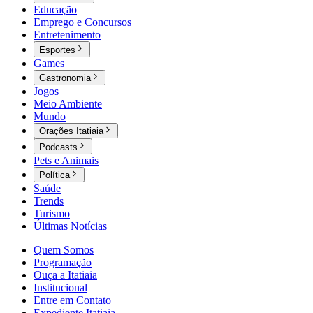
Educação
Emprego e Concursos
Entretenimento
Esportes
Games
Gastronomia
Jogos
Meio Ambiente
Mundo
Orações Itatiaia
Podcasts
Pets e Animais
Política
Saúde
Trends
Turismo
Últimas Notícias
Quem Somos
Programação
Ouça a Itatiaia
Institucional
Entre em Contato
Expediente Itatiaia