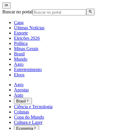
Buscar no portal
Capa
Últimas Notícias
Esporte
Eleições 2026
Política
Minas Gerais
Brasil
Mundo
Agro
Entretenimento
Eloos
Agro
Apostas
Auto
Brasil
Ciência e Tecnologia
Colunas
Copa do Mundo
Cultura e Lazer
Economia