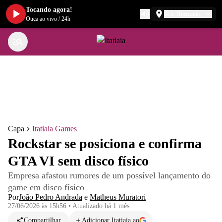
Tocando agora!
Belo Horizonte
Ouça ao vivo
/
24h
Capa
Itatiaia Games
Rockstar se posiciona e confirma
GTA VI sem disco físico
Empresa afastou rumores de um possível lançamento do
game em disco físico
Por
João Pedro Andrada
e
Matheus Muratori
27/06/2026 às 15h56
•
Atualizado
há 1 mês
Compartilhar
Adicionar Itatiaia ao